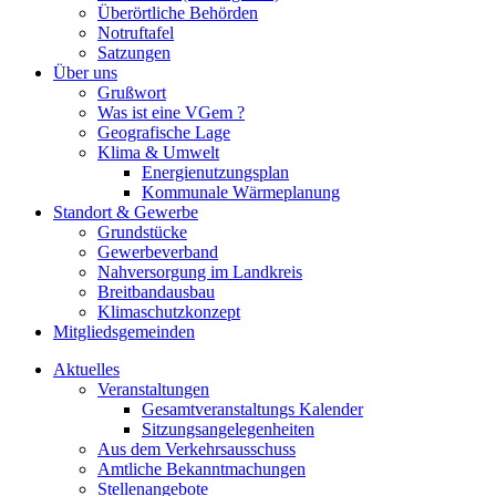
Überörtliche Behörden
Notruftafel
Satzungen
Über uns
Grußwort
Was ist eine VGem ?
Geografische Lage
Klima & Umwelt
Energienutzungsplan
Kommunale Wärmeplanung
Standort & Gewerbe
Grundstücke
Gewerbeverband
Nahversorgung im Landkreis
Breitbandausbau
Klimaschutzkonzept
Mitgliedsgemeinden
Aktuelles
Veranstaltungen
Gesamtveranstaltungs Kalender
Sitzungsangelegenheiten
Aus dem Verkehrsausschuss
Amtliche Bekanntmachungen
Stellenangebote