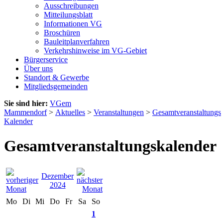
Ausschreibungen
Mitteilungsblatt
Informationen VG
Broschüren
Bauleitplanverfahren
Verkehrshinweise im VG-Gebiet
Bürgerservice
Über uns
Standort & Gewerbe
Mitgliedsgemeinden
Sie sind hier:
VGem
Mammendorf
>
Aktuelles
>
Veranstaltungen
>
Gesamtveranstaltungs
Kalender
Gesamtveranstaltungskalender
Dezember
2024
Mo
Di
Mi
Do
Fr
Sa
So
1