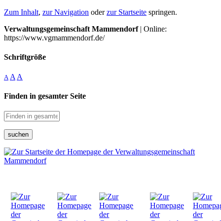
Zum Inhalt
,
zur Navigation
oder
zur Startseite
springen.
Verwaltungsgemeinschaft Mammendorf
| Online:
https://www.vgmammendorf.de/
Schriftgröße
A
A
A
Finden in gesamter Seite
suchen