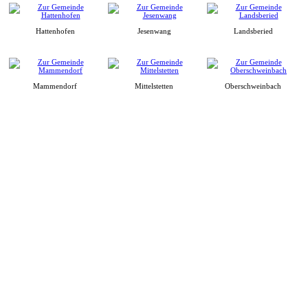
Hattenhofen
Jesenwang
Landsberied
Mammendorf
Mittelstetten
Oberschweinbach