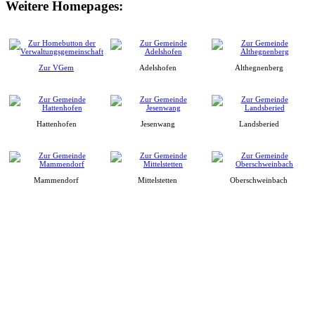
Weitere Homepages:
Zur VGem
Adelshofen
Althegnenberg
Hattenhofen
Jesenwang
Landsberied
Mammendorf
Mittelstetten
Oberschweinbach