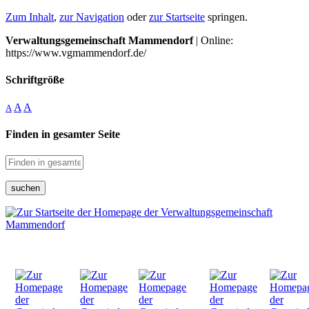
Zum Inhalt
,
zur Navigation
oder
zur Startseite
springen.
Verwaltungsgemeinschaft Mammendorf
| Online:
https://www.vgmammendorf.de/
Schriftgröße
A
A
A
Finden in gesamter Seite
suchen