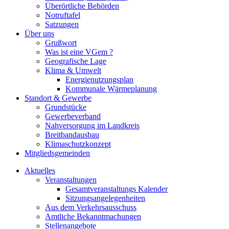
Überörtliche Behörden
Notruftafel
Satzungen
Über uns
Grußwort
Was ist eine VGem ?
Geografische Lage
Klima & Umwelt
Energienutzungsplan
Kommunale Wärmeplanung
Standort & Gewerbe
Grundstücke
Gewerbeverband
Nahversorgung im Landkreis
Breitbandausbau
Klimaschutzkonzept
Mitgliedsgemeinden
Aktuelles
Veranstaltungen
Gesamtveranstaltungs Kalender
Sitzungsangelegenheiten
Aus dem Verkehrsausschuss
Amtliche Bekanntmachungen
Stellenangebote