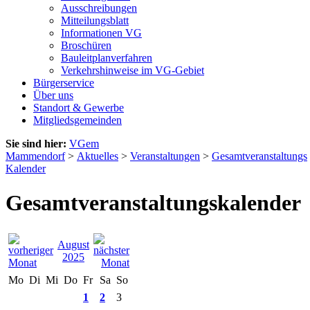
Ausschreibungen
Mitteilungsblatt
Informationen VG
Broschüren
Bauleitplanverfahren
Verkehrshinweise im VG-Gebiet
Bürgerservice
Über uns
Standort & Gewerbe
Mitgliedsgemeinden
Sie sind hier:
VGem
Mammendorf
>
Aktuelles
>
Veranstaltungen
>
Gesamtveranstaltungs
Kalender
Gesamtveranstaltungskalender
August
2025
Mo
Di
Mi
Do
Fr
Sa
So
1
2
3