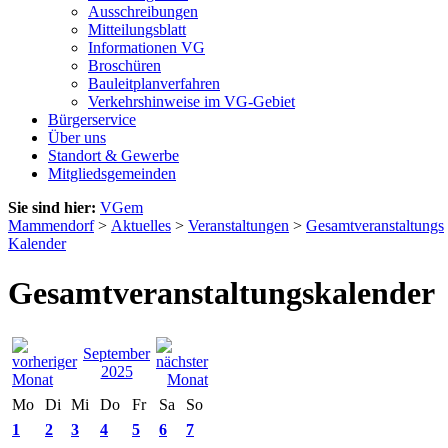
Ausschreibungen
Mitteilungsblatt
Informationen VG
Broschüren
Bauleitplanverfahren
Verkehrshinweise im VG-Gebiet
Bürgerservice
Über uns
Standort & Gewerbe
Mitgliedsgemeinden
Sie sind hier:
VGem
Mammendorf
>
Aktuelles
>
Veranstaltungen
>
Gesamtveranstaltungs
Kalender
Gesamtveranstaltungskalender
September
2025
Mo
Di
Mi
Do
Fr
Sa
So
1
2
3
4
5
6
7