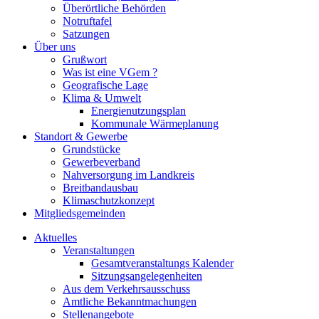
Überörtliche Behörden
Notruftafel
Satzungen
Über uns
Grußwort
Was ist eine VGem ?
Geografische Lage
Klima & Umwelt
Energienutzungsplan
Kommunale Wärmeplanung
Standort & Gewerbe
Grundstücke
Gewerbeverband
Nahversorgung im Landkreis
Breitbandausbau
Klimaschutzkonzept
Mitgliedsgemeinden
Aktuelles
Veranstaltungen
Gesamtveranstaltungs Kalender
Sitzungsangelegenheiten
Aus dem Verkehrsausschuss
Amtliche Bekanntmachungen
Stellenangebote