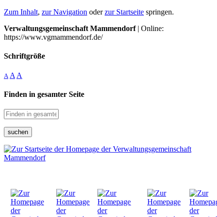
Zum Inhalt
,
zur Navigation
oder
zur Startseite
springen.
Verwaltungsgemeinschaft Mammendorf
| Online:
https://www.vgmammendorf.de/
Schriftgröße
A
A
A
Finden in gesamter Seite
suchen