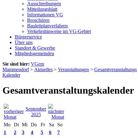
Ausschreibungen
Mitteilungsblatt
Informationen VG
Broschüren
Bauleitplanverfahren
Verkehrshinweise im VG-Gebiet
Bürgerservice
Über uns
Standort & Gewerbe
Mitgliedsgemeinden
Sie sind hier:
VGem
Mammendorf
>
Aktuelles
>
Veranstaltungen
>
Gesamtveranstaltungs
Kalender
Gesamtveranstaltungskalender
September
2025
Mo
Di
Mi
Do
Fr
Sa
So
1
2
3
4
5
6
7