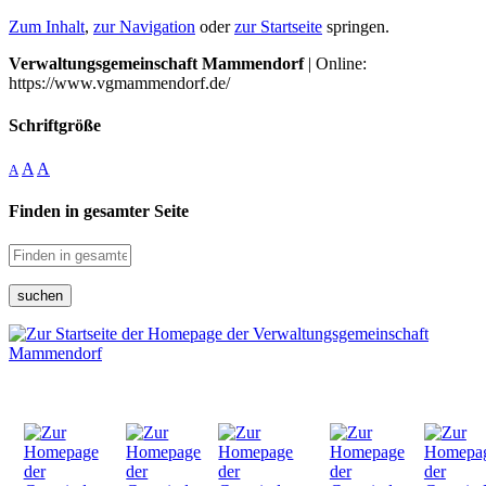
Zum Inhalt
,
zur Navigation
oder
zur Startseite
springen.
Verwaltungsgemeinschaft Mammendorf
| Online:
https://www.vgmammendorf.de/
Schriftgröße
A
A
A
Finden in gesamter Seite
suchen