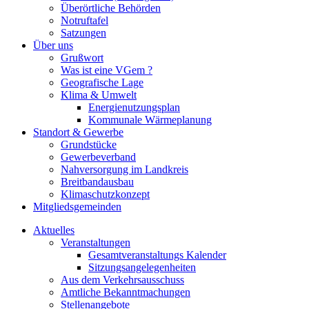
Überörtliche Behörden
Notruftafel
Satzungen
Über uns
Grußwort
Was ist eine VGem ?
Geografische Lage
Klima & Umwelt
Energienutzungsplan
Kommunale Wärmeplanung
Standort & Gewerbe
Grundstücke
Gewerbeverband
Nahversorgung im Landkreis
Breitbandausbau
Klimaschutzkonzept
Mitgliedsgemeinden
Aktuelles
Veranstaltungen
Gesamtveranstaltungs Kalender
Sitzungsangelegenheiten
Aus dem Verkehrsausschuss
Amtliche Bekanntmachungen
Stellenangebote