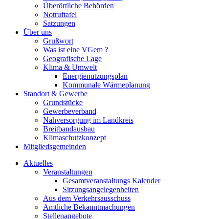
Überörtliche Behörden
Notruftafel
Satzungen
Über uns
Grußwort
Was ist eine VGem ?
Geografische Lage
Klima & Umwelt
Energienutzungsplan
Kommunale Wärmeplanung
Standort & Gewerbe
Grundstücke
Gewerbeverband
Nahversorgung im Landkreis
Breitbandausbau
Klimaschutzkonzept
Mitgliedsgemeinden
Aktuelles
Veranstaltungen
Gesamtveranstaltungs Kalender
Sitzungsangelegenheiten
Aus dem Verkehrsausschuss
Amtliche Bekanntmachungen
Stellenangebote