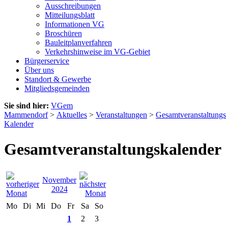
Ausschreibungen
Mitteilungsblatt
Informationen VG
Broschüren
Bauleitplanverfahren
Verkehrshinweise im VG-Gebiet
Bürgerservice
Über uns
Standort & Gewerbe
Mitgliedsgemeinden
Sie sind hier:
VGem
Mammendorf
>
Aktuelles
>
Veranstaltungen
>
Gesamtveranstaltungs
Kalender
Gesamtveranstaltungskalender
November
2024
Mo
Di
Mi
Do
Fr
Sa
So
1
2
3