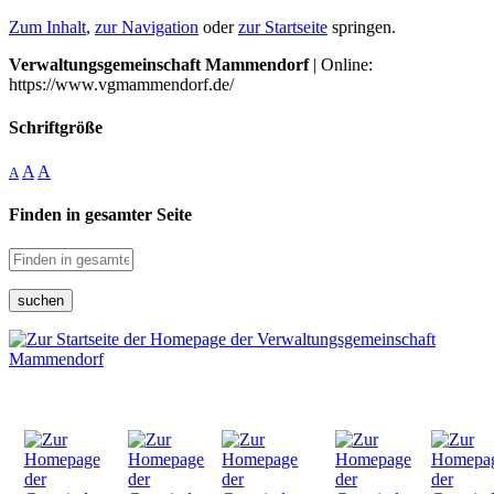
Zum Inhalt
,
zur Navigation
oder
zur Startseite
springen.
Verwaltungsgemeinschaft Mammendorf
| Online:
https://www.vgmammendorf.de/
Schriftgröße
A
A
A
Finden in gesamter Seite
suchen