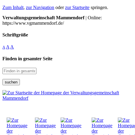
Zum Inhalt
,
zur Navigation
oder
zur Startseite
springen.
Verwaltungsgemeinschaft Mammendorf
| Online:
https://www.vgmammendorf.de/
Schriftgröße
A
A
A
Finden in gesamter Seite
suchen