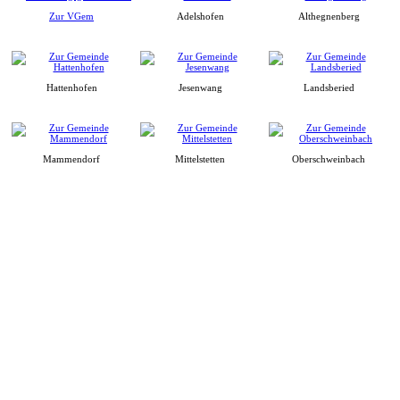
Zur VGem
Adelshofen
Althegnenberg
Hattenhofen
Jesenwang
Landsberied
Mammendorf
Mittelstetten
Oberschweinbach