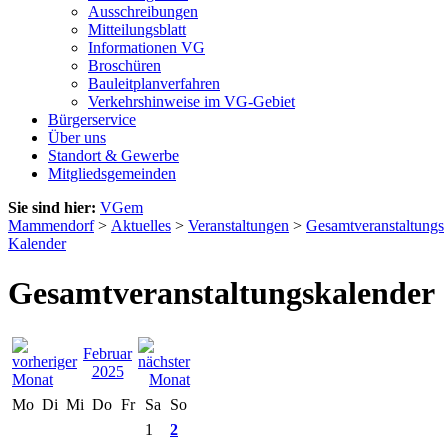
Ausschreibungen
Mitteilungsblatt
Informationen VG
Broschüren
Bauleitplanverfahren
Verkehrshinweise im VG-Gebiet
Bürgerservice
Über uns
Standort & Gewerbe
Mitgliedsgemeinden
Sie sind hier:
VGem
Mammendorf
>
Aktuelles
>
Veranstaltungen
>
Gesamtveranstaltungs
Kalender
Gesamtveranstaltungskalender
Februar
2025
Mo
Di
Mi
Do
Fr
Sa
So
1
2