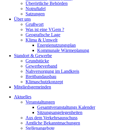
Überörtliche Behörden
Notruftafel
Satzungen
Über uns
Grußwort
Was ist eine VGem ?
Geografische Lage
Klima & Umwelt
Energienutzungsplan
Kommunale Wärmeplanung
Standort & Gewerbe
Grundstücke
Gewerbeverband
Nahversorgung im Landkreis
Breitbandausbau
Klimaschutzkonzept
Mitgliedsgemeinden
Aktuelles
Veranstaltungen
Gesamtveranstaltungs Kalender
Sitzungsangelegenheiten
Aus dem Verkehrsausschuss
Amtliche Bekanntmachungen
Stellenangebote