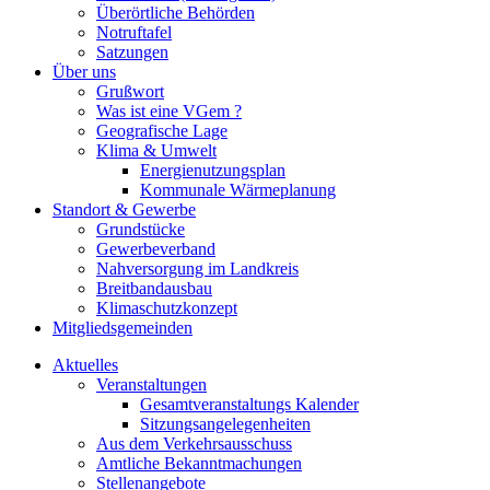
Überörtliche Behörden
Notruftafel
Satzungen
Über uns
Grußwort
Was ist eine VGem ?
Geografische Lage
Klima & Umwelt
Energienutzungsplan
Kommunale Wärmeplanung
Standort & Gewerbe
Grundstücke
Gewerbeverband
Nahversorgung im Landkreis
Breitbandausbau
Klimaschutzkonzept
Mitgliedsgemeinden
Aktuelles
Veranstaltungen
Gesamtveranstaltungs Kalender
Sitzungsangelegenheiten
Aus dem Verkehrsausschuss
Amtliche Bekanntmachungen
Stellenangebote