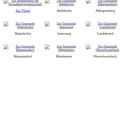
Zur VGem
Adelshofen
Althegnenberg
Hattenhofen
Jesenwang
Landsberied
Mammendorf
Mittelstetten
Oberschweinbach