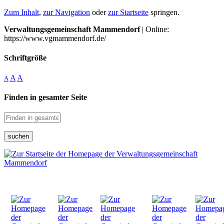
Zum Inhalt
,
zur Navigation
oder
zur Startseite
springen.
Verwaltungsgemeinschaft Mammendorf
| Online:
https://www.vgmammendorf.de/
Schriftgröße
A
A
A
Finden in gesamter Seite
suchen