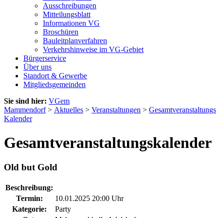
Ausschreibungen
Mitteilungsblatt
Informationen VG
Broschüren
Bauleitplanverfahren
Verkehrshinweise im VG-Gebiet
Bürgerservice
Über uns
Standort & Gewerbe
Mitgliedsgemeinden
Sie sind hier:
VGem
Mammendorf
>
Aktuelles
>
Veranstaltungen
>
Gesamtveranstaltungs
Kalender
Gesamtveranstaltungskalender
Old but Gold
Beschreibung:
Termin:
10.01.2025 20:00 Uhr
Kategorie:
Party