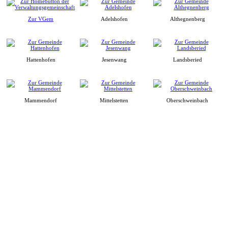
Zur VGem
Adelshofen
Althegnenberg
Hattenhofen
Jesenwang
Landsberied
Mammendorf
Mittelstetten
Oberschweinbach