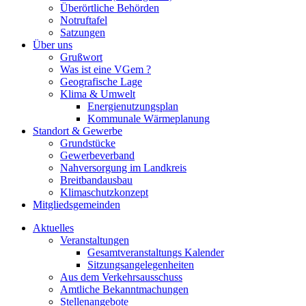
Überörtliche Behörden
Notruftafel
Satzungen
Über uns
Grußwort
Was ist eine VGem ?
Geografische Lage
Klima & Umwelt
Energienutzungsplan
Kommunale Wärmeplanung
Standort & Gewerbe
Grundstücke
Gewerbeverband
Nahversorgung im Landkreis
Breitbandausbau
Klimaschutzkonzept
Mitgliedsgemeinden
Aktuelles
Veranstaltungen
Gesamtveranstaltungs Kalender
Sitzungsangelegenheiten
Aus dem Verkehrsausschuss
Amtliche Bekanntmachungen
Stellenangebote