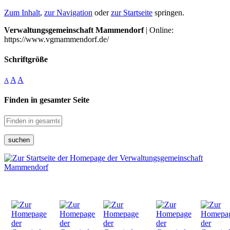
Zum Inhalt
,
zur Navigation
oder
zur Startseite
springen.
Verwaltungsgemeinschaft Mammendorf
| Online:
https://www.vgmammendorf.de/
Schriftgröße
A
A
A
Finden in gesamter Seite
suchen