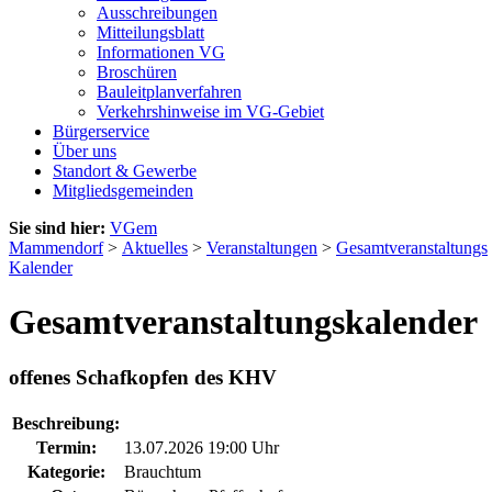
Ausschreibungen
Mitteilungsblatt
Informationen VG
Broschüren
Bauleitplanverfahren
Verkehrshinweise im VG-Gebiet
Bürgerservice
Über uns
Standort & Gewerbe
Mitgliedsgemeinden
Sie sind hier:
VGem
Mammendorf
>
Aktuelles
>
Veranstaltungen
>
Gesamtveranstaltungs
Kalender
Gesamtveranstaltungskalender
offenes Schafkopfen des KHV
Beschreibung:
Termin:
13.07.2026 19:00 Uhr
Kategorie:
Brauchtum