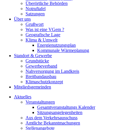
Überörtliche Behörden
Notruftafel
Satzungen
Über uns
Grußwort
Was ist eine VGem ?
Geografische Lage
Klima & Umwelt
Energienutzungsplan
Kommunale Wärmeplanung
Standort & Gewerbe
Grundstücke
Gewerbeverband
Nahversorgung im Landkreis
Breitbandausbau
Klimaschutzkonzept
Mitgliedsgemeinden
Aktuelles
Veranstaltungen
Gesamtveranstaltungs Kalender
Sitzungsangelegenheiten
Aus dem Verkehrsausschuss
Amtliche Bekanntmachungen
Stellenangebote