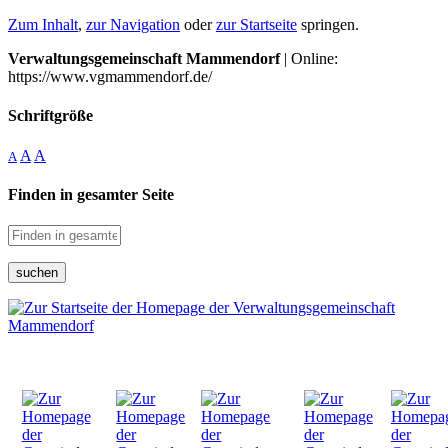
Zum Inhalt
,
zur Navigation
oder
zur Startseite
springen.
Verwaltungsgemeinschaft Mammendorf
| Online:
https://www.vgmammendorf.de/
Schriftgröße
A
A
A
Finden in gesamter Seite
suchen