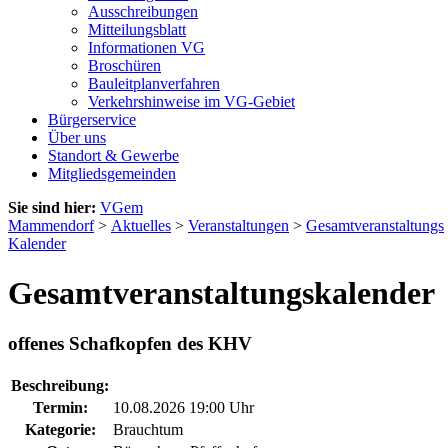
Ausschreibungen
Mitteilungsblatt
Informationen VG
Broschüren
Bauleitplanverfahren
Verkehrshinweise im VG-Gebiet
Bürgerservice
Über uns
Standort & Gewerbe
Mitgliedsgemeinden
Sie sind hier:
VGem
Mammendorf
>
Aktuelles
>
Veranstaltungen
>
Gesamtveranstaltungs
Kalender
Gesamtveranstaltungskalender
offenes Schafkopfen des KHV
Beschreibung:
Termin:
10.08.2026 19:00 Uhr
Kategorie:
Brauchtum