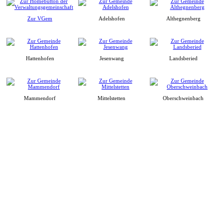
Zur VGem
Adelshofen
Althegnenberg
Hattenhofen
Jesenwang
Landsberied
Mammendorf
Mittelstetten
Oberschweinbach