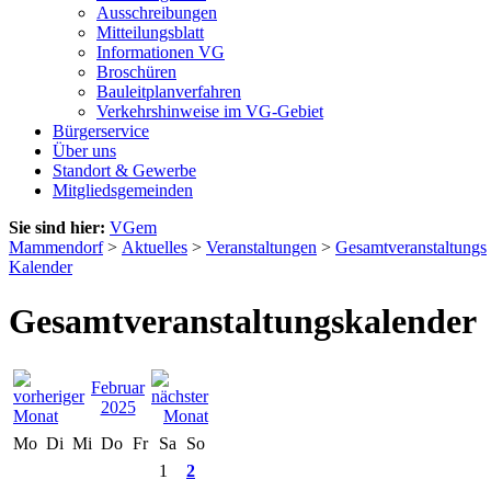
Ausschreibungen
Mitteilungsblatt
Informationen VG
Broschüren
Bauleitplanverfahren
Verkehrshinweise im VG-Gebiet
Bürgerservice
Über uns
Standort & Gewerbe
Mitgliedsgemeinden
Sie sind hier:
VGem
Mammendorf
>
Aktuelles
>
Veranstaltungen
>
Gesamtveranstaltungs
Kalender
Gesamtveranstaltungskalender
Februar
2025
Mo
Di
Mi
Do
Fr
Sa
So
1
2