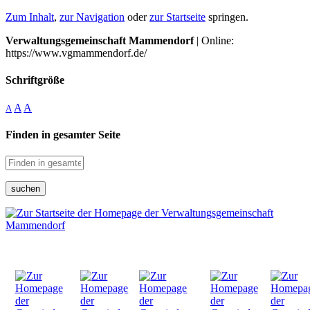
Zum Inhalt
,
zur Navigation
oder
zur Startseite
springen.
Verwaltungsgemeinschaft Mammendorf
| Online:
https://www.vgmammendorf.de/
Schriftgröße
A
A
A
Finden in gesamter Seite
suchen