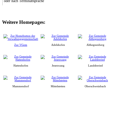
oder nach Terminabsprache
Weitere Homepages:
Zur VGem
Adelshofen
Althegnenberg
Hattenhofen
Jesenwang
Landsberied
Mammendorf
Mittelstetten
Oberschweinbach