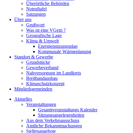
Überörtliche Behörden
Notruftafel
Satzungen
Über uns
Grußwort
Was ist eine VGem ?
Geografische Lage
Klima & Umwelt
Energienutzungsplan
Kommunale Wärmeplanung
Standort & Gewerbe
Grundstücke
Gewerbeverband
Nahversorgung im Landkreis
Breitbandausbau
Klimaschutzkonzept
Mitgliedsgemeinden
Aktuelles
Veranstaltungen
Gesamtveranstaltungs Kalender
Sitzungsangelegenheiten
Aus dem Verkehrsausschuss
Amtliche Bekanntmachungen
Stellenangebote