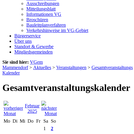
Ausschreibungen
Mitteilungsblatt
Informationen VG
Broschüren
Bauleitplanverfahren
Verkehrshinweise im VG-Gebiet
Bürgerservice
Über uns
Standort & Gewerbe
Mitgliedsgemeinden
Sie sind hier:
VGem
Mammendorf
>
Aktuelles
>
Veranstaltungen
>
Gesamtveranstaltungs
Kalender
Gesamtveranstaltungskalender
Februar
2025
Mo
Di
Mi
Do
Fr
Sa
So
1
2