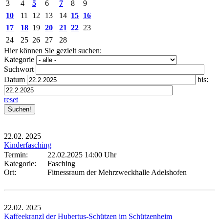
3
4
5
6
7
8
9
10
11
12
13
14
15
16
17
18
19
20
21
22
23
24
25
26
27
28
Hier können Sie gezielt suchen:
Kategorie
Suchwort
Datum
bis:
reset
22.02.
2025
Kinderfasching
Termin:
22.02.2025 14:00 Uhr
Kategorie:
Fasching
Ort:
Fitnessraum der Mehrzweckhalle Adelshofen
22.02.
2025
Kaffeekranzl der Hubertus-Schützen im Schützenheim