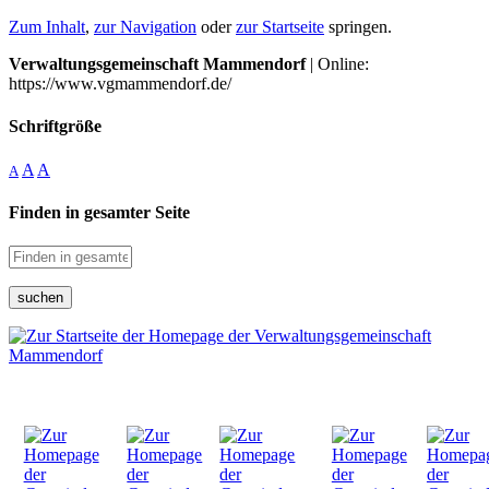
Zum Inhalt
,
zur Navigation
oder
zur Startseite
springen.
Verwaltungsgemeinschaft Mammendorf
| Online:
https://www.vgmammendorf.de/
Schriftgröße
A
A
A
Finden in gesamter Seite
suchen