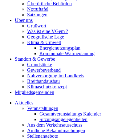
Überörtliche Behörden
Notruftafel
Satzungen
Über uns
Grußwort
Was ist eine VGem ?
Geografische Lage
Klima & Umwelt
Energienutzungsplan
Kommunale Wärmeplanung
Standort & Gewerbe
Grundstücke
Gewerbeverband
Nahversorgung im Landkreis
Breitbandausbau
Klimaschutzkonzept
Mitgliedsgemeinden
Aktuelles
Veranstaltungen
Gesamtveranstaltungs Kalender
Sitzungsangelegenheiten
Aus dem Verkehrsausschuss
Amtliche Bekanntmachungen
Stellenangebote