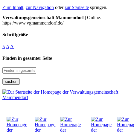
Zum Inhalt
,
zur Navigation
oder
zur Startseite
springen.
Verwaltungsgemeinschaft Mammendorf
| Online:
https://www.vgmammendorf.de/
Schriftgröße
A
A
A
Finden in gesamter Seite
suchen