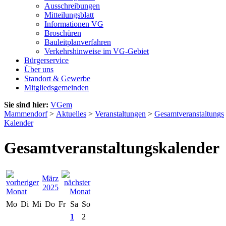
Ausschreibungen
Mitteilungsblatt
Informationen VG
Broschüren
Bauleitplanverfahren
Verkehrshinweise im VG-Gebiet
Bürgerservice
Über uns
Standort & Gewerbe
Mitgliedsgemeinden
Sie sind hier:
VGem
Mammendorf
>
Aktuelles
>
Veranstaltungen
>
Gesamtveranstaltungs
Kalender
Gesamtveranstaltungskalender
März
2025
Mo
Di
Mi
Do
Fr
Sa
So
1
2