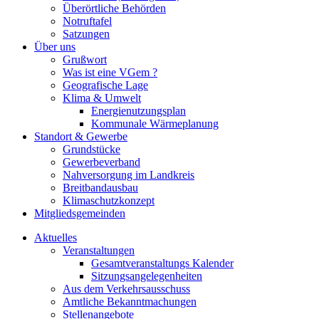
Überörtliche Behörden
Notruftafel
Satzungen
Über uns
Grußwort
Was ist eine VGem ?
Geografische Lage
Klima & Umwelt
Energienutzungsplan
Kommunale Wärmeplanung
Standort & Gewerbe
Grundstücke
Gewerbeverband
Nahversorgung im Landkreis
Breitbandausbau
Klimaschutzkonzept
Mitgliedsgemeinden
Aktuelles
Veranstaltungen
Gesamtveranstaltungs Kalender
Sitzungsangelegenheiten
Aus dem Verkehrsausschuss
Amtliche Bekanntmachungen
Stellenangebote