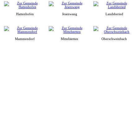
Hattenhofen
Jesenwang
Landsberied
Mammendorf
Mittelstetten
Oberschweinbach