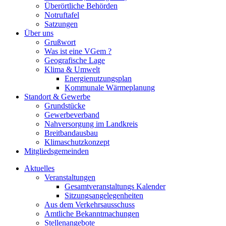
Überörtliche Behörden
Notruftafel
Satzungen
Über uns
Grußwort
Was ist eine VGem ?
Geografische Lage
Klima & Umwelt
Energienutzungsplan
Kommunale Wärmeplanung
Standort & Gewerbe
Grundstücke
Gewerbeverband
Nahversorgung im Landkreis
Breitbandausbau
Klimaschutzkonzept
Mitgliedsgemeinden
Aktuelles
Veranstaltungen
Gesamtveranstaltungs Kalender
Sitzungsangelegenheiten
Aus dem Verkehrsausschuss
Amtliche Bekanntmachungen
Stellenangebote