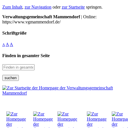
Zum Inhalt
,
zur Navigation
oder
zur Startseite
springen.
Verwaltungsgemeinschaft Mammendorf
| Online:
https://www.vgmammendorf.de/
Schriftgröße
A
A
A
Finden in gesamter Seite
suchen