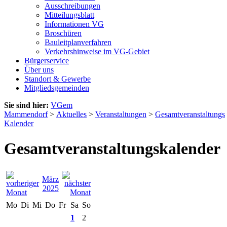
Ausschreibungen
Mitteilungsblatt
Informationen VG
Broschüren
Bauleitplanverfahren
Verkehrshinweise im VG-Gebiet
Bürgerservice
Über uns
Standort & Gewerbe
Mitgliedsgemeinden
Sie sind hier:
VGem
Mammendorf
>
Aktuelles
>
Veranstaltungen
>
Gesamtveranstaltungs
Kalender
Gesamtveranstaltungskalender
März
2025
Mo
Di
Mi
Do
Fr
Sa
So
1
2