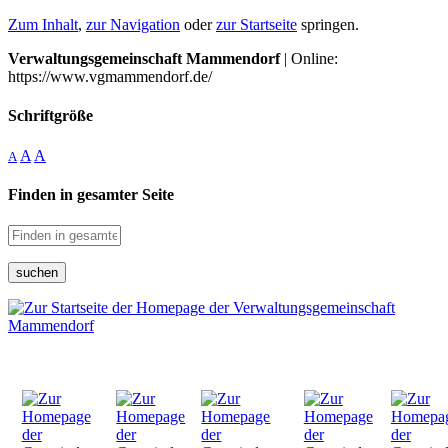
Zum Inhalt
,
zur Navigation
oder
zur Startseite
springen.
Verwaltungsgemeinschaft Mammendorf
| Online:
https://www.vgmammendorf.de/
Schriftgröße
A
A
A
Finden in gesamter Seite
suchen