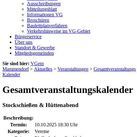
Ausschreibungen
Mitteilungsblatt
Informationen VG
Broschüren
Bauleitplanverfahren
Verkehrshinweise im VG-Gebiet
Bürgerservice
Über uns
Standort & Gewerbe
Mitgliedsgemeinden
Sie sind hier:
VGem
Mammendorf
>
Aktuelles
>
Veranstaltungen
>
Gesamtveranstaltungs
Kalender
Gesamtveranstaltungskalender
Stockschießen & Hüttenabend
Beschreibung:
Termin:
10.10.2025 18:30 Uhr
Kategorie:
Vereine