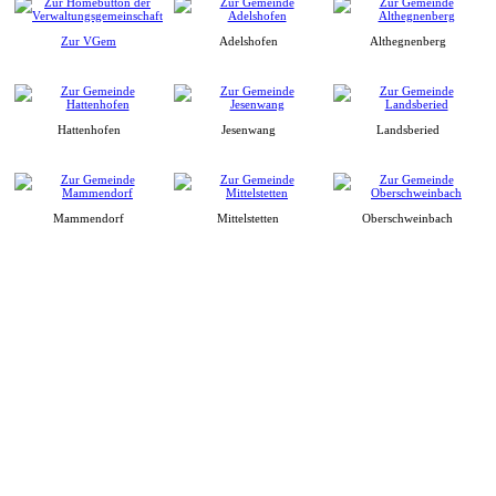
Zur VGem
Adelshofen
Althegnenberg
Hattenhofen
Jesenwang
Landsberied
Mammendorf
Mittelstetten
Oberschweinbach