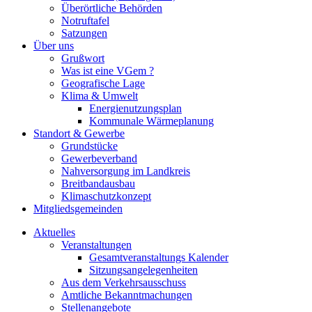
Überörtliche Behörden
Notruftafel
Satzungen
Über uns
Grußwort
Was ist eine VGem ?
Geografische Lage
Klima & Umwelt
Energienutzungsplan
Kommunale Wärmeplanung
Standort & Gewerbe
Grundstücke
Gewerbeverband
Nahversorgung im Landkreis
Breitbandausbau
Klimaschutzkonzept
Mitgliedsgemeinden
Aktuelles
Veranstaltungen
Gesamtveranstaltungs Kalender
Sitzungsangelegenheiten
Aus dem Verkehrsausschuss
Amtliche Bekanntmachungen
Stellenangebote