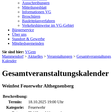
Ausschreibungen
Mitteilungsblatt
Informationen VG
Broschüren
Bauleitplanverfahren
Verkehrshinweise im VG-Gebiet
Bürgerservice
Über uns
Standort & Gewerbe
Mitgliedsgemeinden
Sie sind hier:
VGem
Mammendorf
>
Aktuelles
>
Veranstaltungen
>
Gesamtveranstaltungs
Kalender
Gesamtveranstaltungskalender
Weinfest Feuerwehr Althegnenberg
Beschreibung:
Termin:
18.10.2025 19:00 Uhr
Kategorie:
Feuerwehr