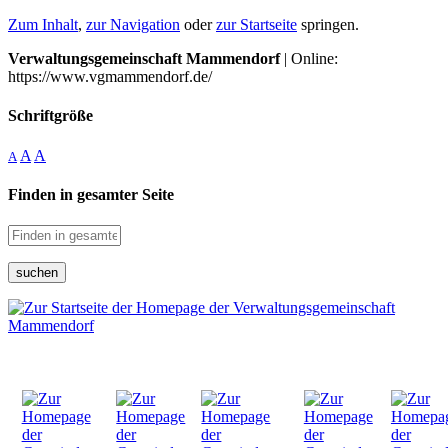
Zum Inhalt
,
zur Navigation
oder
zur Startseite
springen.
Verwaltungsgemeinschaft Mammendorf
| Online:
https://www.vgmammendorf.de/
Schriftgröße
A
A
A
Finden in gesamter Seite
suchen