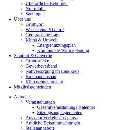
Überörtliche Behörden
Notruftafel
Satzungen
Über uns
Grußwort
Was ist eine VGem ?
Geografische Lage
Klima & Umwelt
Energienutzungsplan
Kommunale Wärmeplanung
Standort & Gewerbe
Grundstücke
Gewerbeverband
Nahversorgung im Landkreis
Breitbandausbau
Klimaschutzkonzept
Mitgliedsgemeinden
Aktuelles
Veranstaltungen
Gesamtveranstaltungs Kalender
Sitzungsangelegenheiten
Aus dem Verkehrsausschuss
Amtliche Bekanntmachungen
Stellenangebote