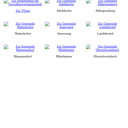
Zur VGem
Adelshofen
Althegnenberg
Hattenhofen
Jesenwang
Landsberied
Mammendorf
Mittelstetten
Oberschweinbach