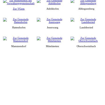
Zur VGem
Adelshofen
Althegnenberg
Hattenhofen
Jesenwang
Landsberied
Mammendorf
Mittelstetten
Oberschweinbach