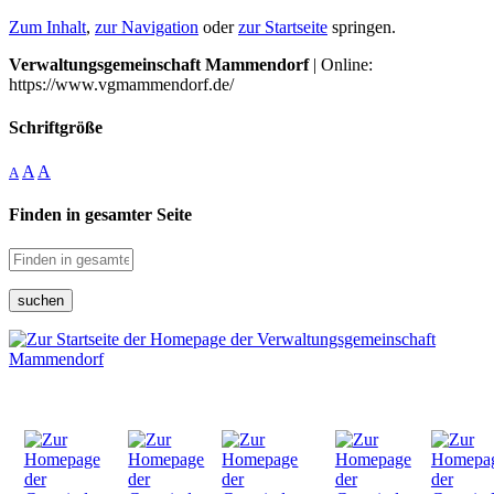
Zum Inhalt
,
zur Navigation
oder
zur Startseite
springen.
Verwaltungsgemeinschaft Mammendorf
| Online:
https://www.vgmammendorf.de/
Schriftgröße
A
A
A
Finden in gesamter Seite
suchen