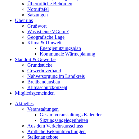
Überörtliche Behörden
Notruftafel
Satzungen
Über uns
Grußwort
Was ist eine VGem ?
Geografische Lage
Klima & Umwelt
Energienutzungsplan
Kommunale Wärmeplanung
Standort & Gewerbe
Grundstücke
Gewerbeverband
Nahversorgung im Landkreis
Breitbandausbau
Klimaschutzkonzept
Mitgliedsgemeinden
Aktuelles
Veranstaltungen
Gesamtveranstaltungs Kalender
Sitzungsangelegenheiten
Aus dem Verkehrsausschuss
Amtliche Bekanntmachungen
Stellenangebote