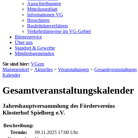
Ausschreibungen
Mitteilungsblatt
Informationen VG
Broschüren
Bauleitplanverfahren
Verkehrshinweise im VG-Gebiet
Bürgerservice
Über uns
Standort & Gewerbe
Mitgliedsgemeinden
Sie sind hier:
VGem
Mammendorf
>
Aktuelles
>
Veranstaltungen
>
Gesamtveranstaltungs
Kalender
Gesamtveranstaltungskalender
Jahreshauptversammlung des Fördervereins
Klosterhof Spielberg e.V.
Beschreibung:
Termin:
09.11.2025 17:00 Uhr