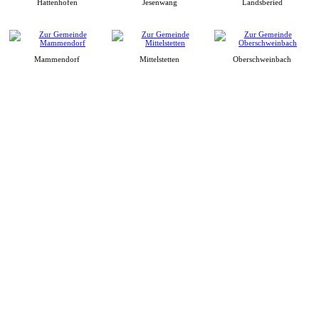
Hattenhofen
Jesenwang
Landsberied
Mammendorf
Mittelstetten
Oberschweinbach