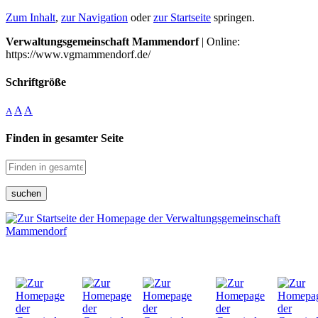
Zum Inhalt
,
zur Navigation
oder
zur Startseite
springen.
Verwaltungsgemeinschaft Mammendorf
| Online:
https://www.vgmammendorf.de/
Schriftgröße
A
A
A
Finden in gesamter Seite
suchen