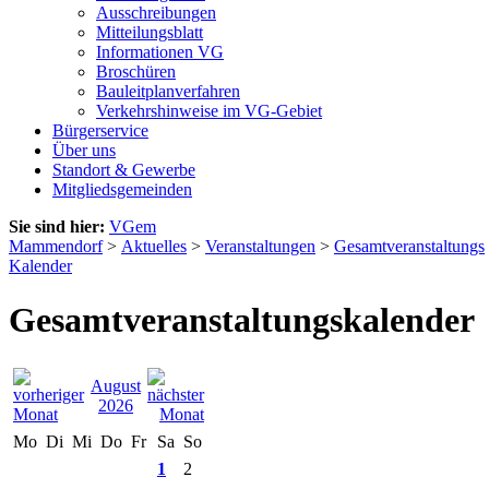
Ausschreibungen
Mitteilungsblatt
Informationen VG
Broschüren
Bauleitplanverfahren
Verkehrshinweise im VG-Gebiet
Bürgerservice
Über uns
Standort & Gewerbe
Mitgliedsgemeinden
Sie sind hier:
VGem
Mammendorf
>
Aktuelles
>
Veranstaltungen
>
Gesamtveranstaltungs
Kalender
Gesamtveranstaltungskalender
August
2026
Mo
Di
Mi
Do
Fr
Sa
So
1
2