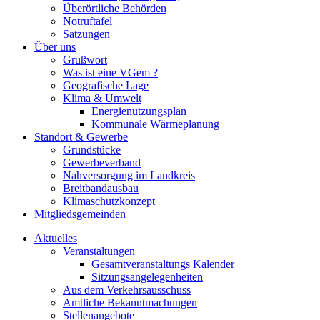
Überörtliche Behörden
Notruftafel
Satzungen
Über uns
Grußwort
Was ist eine VGem ?
Geografische Lage
Klima & Umwelt
Energienutzungsplan
Kommunale Wärmeplanung
Standort & Gewerbe
Grundstücke
Gewerbeverband
Nahversorgung im Landkreis
Breitbandausbau
Klimaschutzkonzept
Mitgliedsgemeinden
Aktuelles
Veranstaltungen
Gesamtveranstaltungs Kalender
Sitzungsangelegenheiten
Aus dem Verkehrsausschuss
Amtliche Bekanntmachungen
Stellenangebote