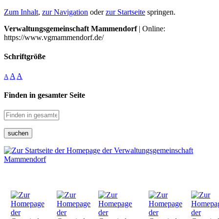
Zum Inhalt
,
zur Navigation
oder
zur Startseite
springen.
Verwaltungsgemeinschaft Mammendorf
| Online:
https://www.vgmammendorf.de/
Schriftgröße
A
A
A
Finden in gesamter Seite
suchen