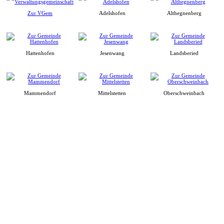
Zur VGem
Adelshofen
Althegnenberg
Hattenhofen
Jesenwang
Landsberied
Mammendorf
Mittelstetten
Oberschweinbach