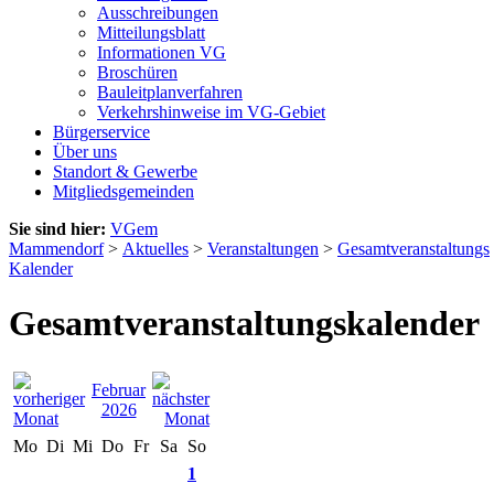
Ausschreibungen
Mitteilungsblatt
Informationen VG
Broschüren
Bauleitplanverfahren
Verkehrshinweise im VG-Gebiet
Bürgerservice
Über uns
Standort & Gewerbe
Mitgliedsgemeinden
Sie sind hier:
VGem
Mammendorf
>
Aktuelles
>
Veranstaltungen
>
Gesamtveranstaltungs
Kalender
Gesamtveranstaltungskalender
Februar
2026
Mo
Di
Mi
Do
Fr
Sa
So
1