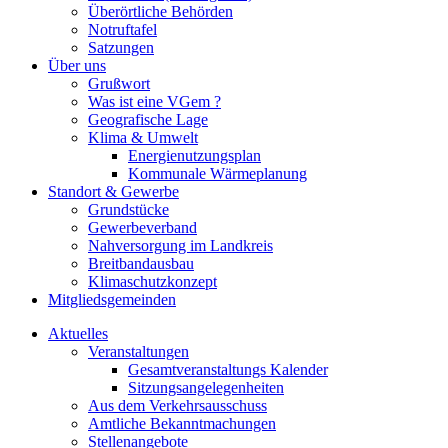
Überörtliche Behörden
Notruftafel
Satzungen
Über uns
Grußwort
Was ist eine VGem ?
Geografische Lage
Klima & Umwelt
Energienutzungsplan
Kommunale Wärmeplanung
Standort & Gewerbe
Grundstücke
Gewerbeverband
Nahversorgung im Landkreis
Breitbandausbau
Klimaschutzkonzept
Mitgliedsgemeinden
Aktuelles
Veranstaltungen
Gesamtveranstaltungs Kalender
Sitzungsangelegenheiten
Aus dem Verkehrsausschuss
Amtliche Bekanntmachungen
Stellenangebote