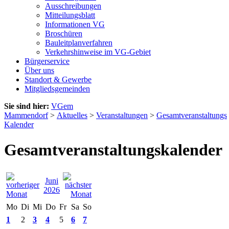
Ausschreibungen
Mitteilungsblatt
Informationen VG
Broschüren
Bauleitplanverfahren
Verkehrshinweise im VG-Gebiet
Bürgerservice
Über uns
Standort & Gewerbe
Mitgliedsgemeinden
Sie sind hier:
VGem
Mammendorf
>
Aktuelles
>
Veranstaltungen
>
Gesamtveranstaltungs
Kalender
Gesamtveranstaltungskalender
Juni
2026
Mo
Di
Mi
Do
Fr
Sa
So
1
2
3
4
5
6
7