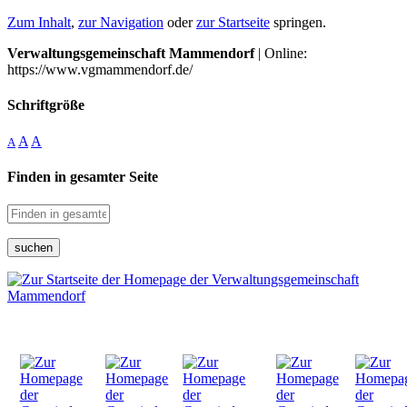
Zum Inhalt
,
zur Navigation
oder
zur Startseite
springen.
Verwaltungsgemeinschaft Mammendorf
| Online:
https://www.vgmammendorf.de/
Schriftgröße
A
A
A
Finden in gesamter Seite
suchen