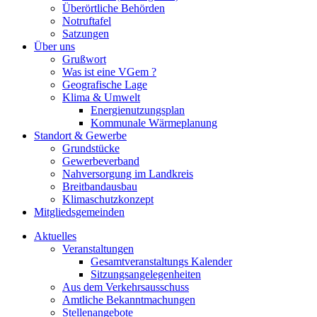
Überörtliche Behörden
Notruftafel
Satzungen
Über uns
Grußwort
Was ist eine VGem ?
Geografische Lage
Klima & Umwelt
Energienutzungsplan
Kommunale Wärmeplanung
Standort & Gewerbe
Grundstücke
Gewerbeverband
Nahversorgung im Landkreis
Breitbandausbau
Klimaschutzkonzept
Mitgliedsgemeinden
Aktuelles
Veranstaltungen
Gesamtveranstaltungs Kalender
Sitzungsangelegenheiten
Aus dem Verkehrsausschuss
Amtliche Bekanntmachungen
Stellenangebote