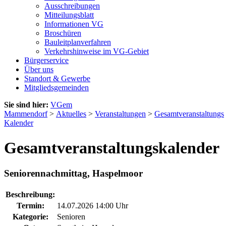
Ausschreibungen
Mitteilungsblatt
Informationen VG
Broschüren
Bauleitplanverfahren
Verkehrshinweise im VG-Gebiet
Bürgerservice
Über uns
Standort & Gewerbe
Mitgliedsgemeinden
Sie sind hier:
VGem
Mammendorf
>
Aktuelles
>
Veranstaltungen
>
Gesamtveranstaltungs
Kalender
Gesamtveranstaltungskalender
Seniorennachmittag, Haspelmoor
Beschreibung:
Termin:
14.07.2026 14:00 Uhr
Kategorie:
Senioren