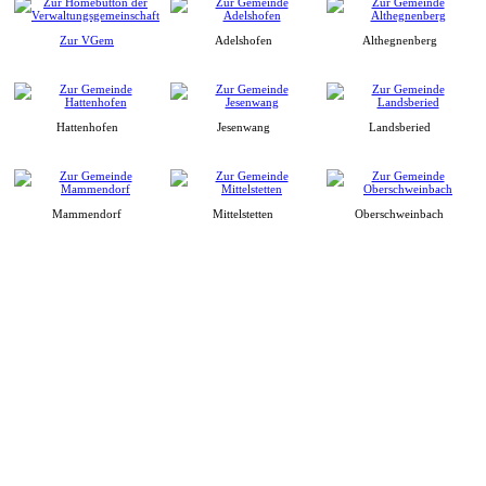
Zur VGem
Adelshofen
Althegnenberg
Hattenhofen
Jesenwang
Landsberied
Mammendorf
Mittelstetten
Oberschweinbach