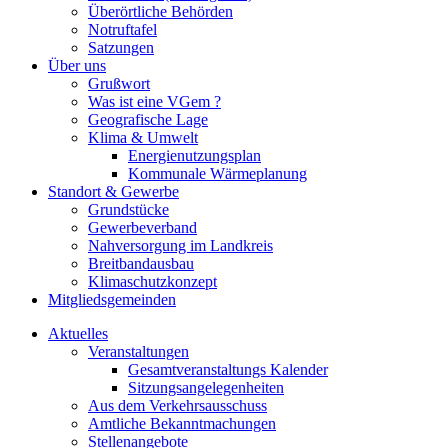
Überörtliche Behörden
Notruftafel
Satzungen
Über uns
Grußwort
Was ist eine VGem ?
Geografische Lage
Klima & Umwelt
Energienutzungsplan
Kommunale Wärmeplanung
Standort & Gewerbe
Grundstücke
Gewerbeverband
Nahversorgung im Landkreis
Breitbandausbau
Klimaschutzkonzept
Mitgliedsgemeinden
Aktuelles
Veranstaltungen
Gesamtveranstaltungs Kalender
Sitzungsangelegenheiten
Aus dem Verkehrsausschuss
Amtliche Bekanntmachungen
Stellenangebote