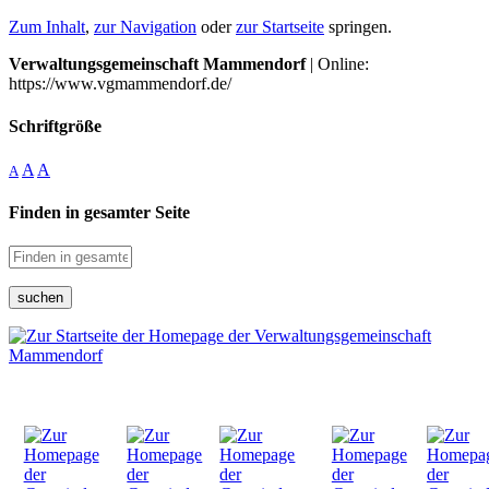
Zum Inhalt
,
zur Navigation
oder
zur Startseite
springen.
Verwaltungsgemeinschaft Mammendorf
| Online:
https://www.vgmammendorf.de/
Schriftgröße
A
A
A
Finden in gesamter Seite
suchen