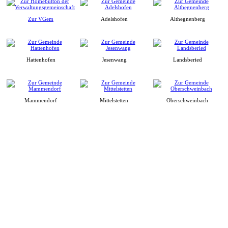
Zur VGem
Adelshofen
Althegnenberg
Hattenhofen
Jesenwang
Landsberied
Mammendorf
Mittelstetten
Oberschweinbach