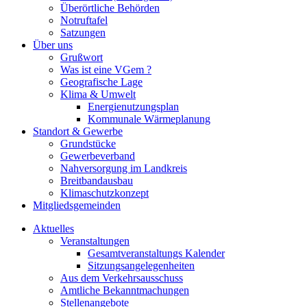
Überörtliche Behörden
Notruftafel
Satzungen
Über uns
Grußwort
Was ist eine VGem ?
Geografische Lage
Klima & Umwelt
Energienutzungsplan
Kommunale Wärmeplanung
Standort & Gewerbe
Grundstücke
Gewerbeverband
Nahversorgung im Landkreis
Breitbandausbau
Klimaschutzkonzept
Mitgliedsgemeinden
Aktuelles
Veranstaltungen
Gesamtveranstaltungs Kalender
Sitzungsangelegenheiten
Aus dem Verkehrsausschuss
Amtliche Bekanntmachungen
Stellenangebote