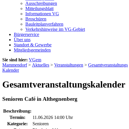
Ausschreibungen
Mitteilungsblatt
Informationen VG
Broschüren
Bauleitplanverfahren
Verkehrshinweise im VG-Gebiet
Bürgerservice
Über uns
Standort & Gewerbe
Mitgliedsgemeinden
Sie sind hier:
VGem
Mammendorf
>
Aktuelles
>
Veranstaltungen
>
Gesamtveranstaltungs
Kalender
Gesamtveranstaltungskalender
Senioren Café in Althegnenberg
Beschreibung:
Termin:
11.06.2026 14:00 Uhr
Kategorie:
Senioren