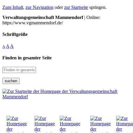
Zum Inhalt
,
zur Navigation
oder
zur Startseite
springen.
Verwaltungsgemeinschaft Mammendorf
| Online:
https://www.vgmammendorf.de/
Schriftgröße
A
A
A
Finden in gesamter Seite
suchen