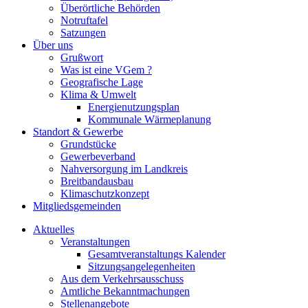
Überörtliche Behörden
Notruftafel
Satzungen
Über uns
Grußwort
Was ist eine VGem ?
Geografische Lage
Klima & Umwelt
Energienutzungsplan
Kommunale Wärmeplanung
Standort & Gewerbe
Grundstücke
Gewerbeverband
Nahversorgung im Landkreis
Breitbandausbau
Klimaschutzkonzept
Mitgliedsgemeinden
Aktuelles
Veranstaltungen
Gesamtveranstaltungs Kalender
Sitzungsangelegenheiten
Aus dem Verkehrsausschuss
Amtliche Bekanntmachungen
Stellenangebote