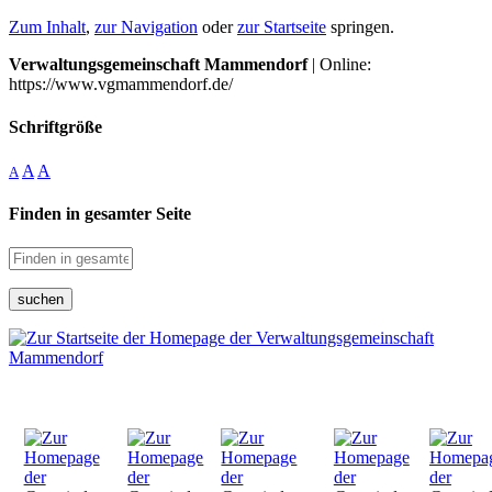
Zum Inhalt
,
zur Navigation
oder
zur Startseite
springen.
Verwaltungsgemeinschaft Mammendorf
| Online:
https://www.vgmammendorf.de/
Schriftgröße
A
A
A
Finden in gesamter Seite
suchen