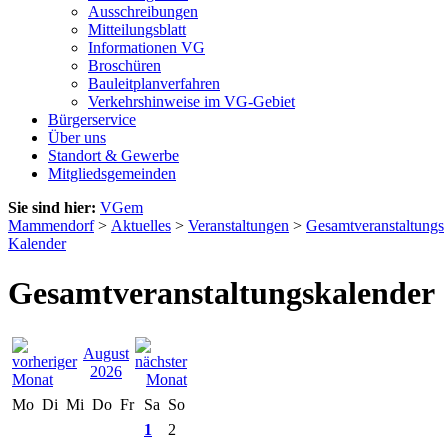
Ausschreibungen
Mitteilungsblatt
Informationen VG
Broschüren
Bauleitplanverfahren
Verkehrshinweise im VG-Gebiet
Bürgerservice
Über uns
Standort & Gewerbe
Mitgliedsgemeinden
Sie sind hier:
VGem
Mammendorf
>
Aktuelles
>
Veranstaltungen
>
Gesamtveranstaltungs
Kalender
Gesamtveranstaltungskalender
August
2026
Mo
Di
Mi
Do
Fr
Sa
So
1
2