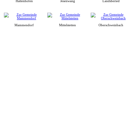
Hattenhofen
Jesenwang
Landsberied
Mammendorf
Mittelstetten
Oberschweinbach