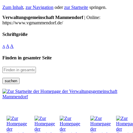
Zum Inhalt
,
zur Navigation
oder
zur Startseite
springen.
Verwaltungsgemeinschaft Mammendorf
| Online:
https://www.vgmammendorf.de/
Schriftgröße
A
A
A
Finden in gesamter Seite
suchen