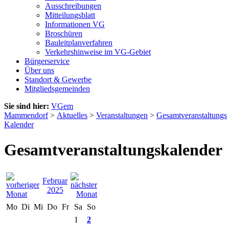
Ausschreibungen
Mitteilungsblatt
Informationen VG
Broschüren
Bauleitplanverfahren
Verkehrshinweise im VG-Gebiet
Bürgerservice
Über uns
Standort & Gewerbe
Mitgliedsgemeinden
Sie sind hier:
VGem
Mammendorf
>
Aktuelles
>
Veranstaltungen
>
Gesamtveranstaltungs
Kalender
Gesamtveranstaltungskalender
Februar
2025
Mo
Di
Mi
Do
Fr
Sa
So
1
2