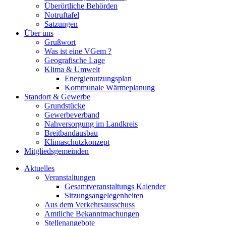
Überörtliche Behörden
Notruftafel
Satzungen
Über uns
Grußwort
Was ist eine VGem ?
Geografische Lage
Klima & Umwelt
Energienutzungsplan
Kommunale Wärmeplanung
Standort & Gewerbe
Grundstücke
Gewerbeverband
Nahversorgung im Landkreis
Breitbandausbau
Klimaschutzkonzept
Mitgliedsgemeinden
Aktuelles
Veranstaltungen
Gesamtveranstaltungs Kalender
Sitzungsangelegenheiten
Aus dem Verkehrsausschuss
Amtliche Bekanntmachungen
Stellenangebote