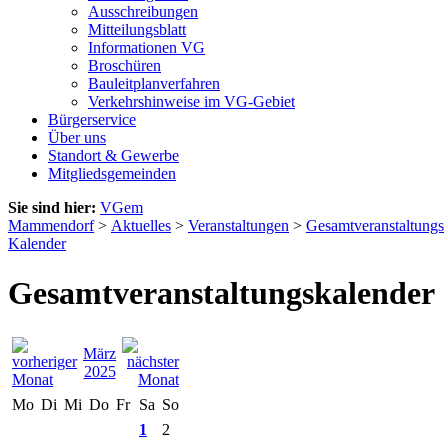
Ausschreibungen
Mitteilungsblatt
Informationen VG
Broschüren
Bauleitplanverfahren
Verkehrshinweise im VG-Gebiet
Bürgerservice
Über uns
Standort & Gewerbe
Mitgliedsgemeinden
Sie sind hier:
VGem
Mammendorf
>
Aktuelles
>
Veranstaltungen
>
Gesamtveranstaltungs
Kalender
Gesamtveranstaltungskalender
März
2025
Mo
Di
Mi
Do
Fr
Sa
So
1
2