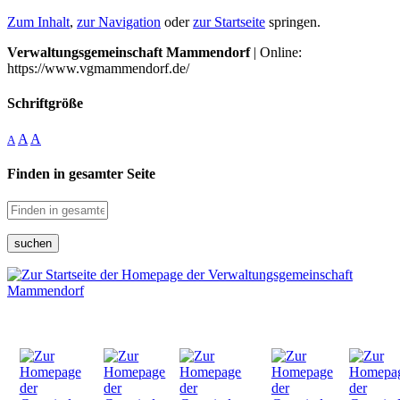
Zum Inhalt
,
zur Navigation
oder
zur Startseite
springen.
Verwaltungsgemeinschaft Mammendorf
| Online:
https://www.vgmammendorf.de/
Schriftgröße
A
A
A
Finden in gesamter Seite
suchen