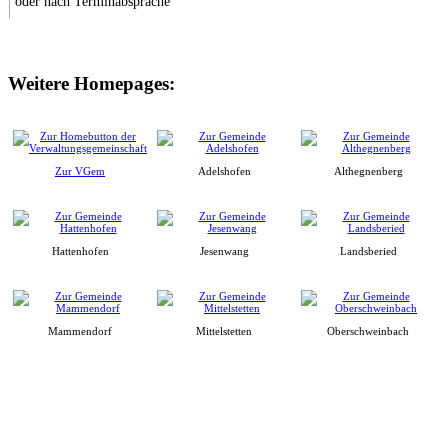
oder nach Terminabsprache
Weitere Homepages:
Zur VGem
Adelshofen
Althegnenberg
Hattenhofen
Jesenwang
Landsberied
Mammendorf
Mittelstetten
Oberschweinbach