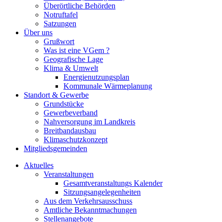
Überörtliche Behörden
Notruftafel
Satzungen
Über uns
Grußwort
Was ist eine VGem ?
Geografische Lage
Klima & Umwelt
Energienutzungsplan
Kommunale Wärmeplanung
Standort & Gewerbe
Grundstücke
Gewerbeverband
Nahversorgung im Landkreis
Breitbandausbau
Klimaschutzkonzept
Mitgliedsgemeinden
Aktuelles
Veranstaltungen
Gesamtveranstaltungs Kalender
Sitzungsangelegenheiten
Aus dem Verkehrsausschuss
Amtliche Bekanntmachungen
Stellenangebote