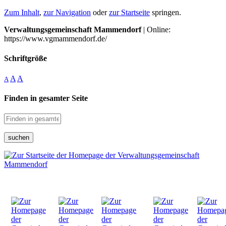
Zum Inhalt
,
zur Navigation
oder
zur Startseite
springen.
Verwaltungsgemeinschaft Mammendorf
| Online:
https://www.vgmammendorf.de/
Schriftgröße
A
A
A
Finden in gesamter Seite
suchen