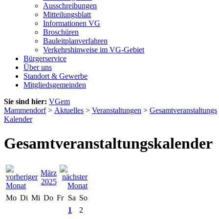
Ausschreibungen
Mitteilungsblatt
Informationen VG
Broschüren
Bauleitplanverfahren
Verkehrshinweise im VG-Gebiet
Bürgerservice
Über uns
Standort & Gewerbe
Mitgliedsgemeinden
Sie sind hier:
VGem
Mammendorf
>
Aktuelles
>
Veranstaltungen
>
Gesamtveranstaltungs
Kalender
Gesamtveranstaltungskalender
März
2025
Mo
Di
Mi
Do
Fr
Sa
So
1
2