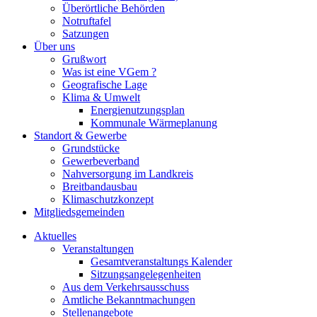
Überörtliche Behörden
Notruftafel
Satzungen
Über uns
Grußwort
Was ist eine VGem ?
Geografische Lage
Klima & Umwelt
Energienutzungsplan
Kommunale Wärmeplanung
Standort & Gewerbe
Grundstücke
Gewerbeverband
Nahversorgung im Landkreis
Breitbandausbau
Klimaschutzkonzept
Mitgliedsgemeinden
Aktuelles
Veranstaltungen
Gesamtveranstaltungs Kalender
Sitzungsangelegenheiten
Aus dem Verkehrsausschuss
Amtliche Bekanntmachungen
Stellenangebote