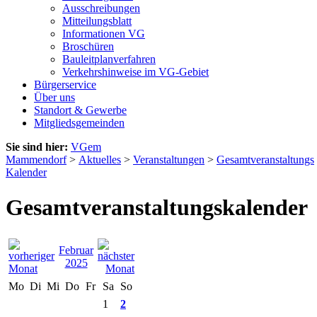
Ausschreibungen
Mitteilungsblatt
Informationen VG
Broschüren
Bauleitplanverfahren
Verkehrshinweise im VG-Gebiet
Bürgerservice
Über uns
Standort & Gewerbe
Mitgliedsgemeinden
Sie sind hier:
VGem
Mammendorf
>
Aktuelles
>
Veranstaltungen
>
Gesamtveranstaltungs
Kalender
Gesamtveranstaltungskalender
Februar
2025
Mo
Di
Mi
Do
Fr
Sa
So
1
2