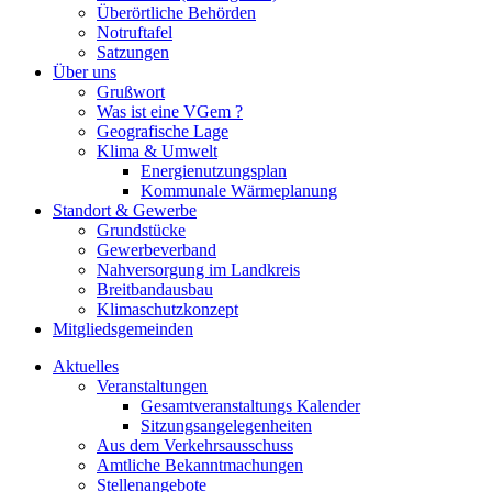
Überörtliche Behörden
Notruftafel
Satzungen
Über uns
Grußwort
Was ist eine VGem ?
Geografische Lage
Klima & Umwelt
Energienutzungsplan
Kommunale Wärmeplanung
Standort & Gewerbe
Grundstücke
Gewerbeverband
Nahversorgung im Landkreis
Breitbandausbau
Klimaschutzkonzept
Mitgliedsgemeinden
Aktuelles
Veranstaltungen
Gesamtveranstaltungs Kalender
Sitzungsangelegenheiten
Aus dem Verkehrsausschuss
Amtliche Bekanntmachungen
Stellenangebote