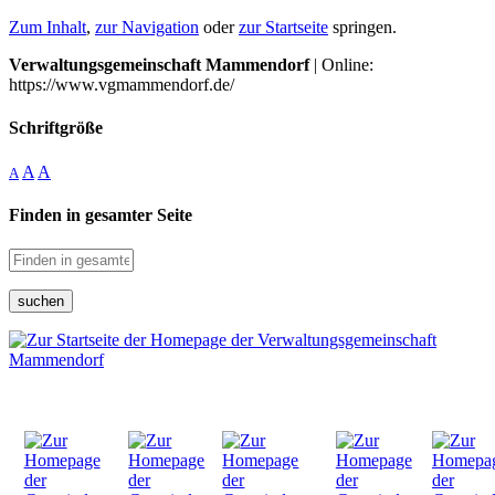
Zum Inhalt
,
zur Navigation
oder
zur Startseite
springen.
Verwaltungsgemeinschaft Mammendorf
| Online:
https://www.vgmammendorf.de/
Schriftgröße
A
A
A
Finden in gesamter Seite
suchen