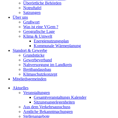
Überörtliche Behörden
Notruftafel
Satzungen
Über uns
Grußwort
Was ist eine VGem ?
Geografische Lage
Klima & Umwelt
Energienutzungsplan
Kommunale Wärmeplanung
Standort & Gewerbe
Grundstücke
Gewerbeverband
Nahversorgung im Landkreis
Breitbandausbau
Klimaschutzkonzept
Mitgliedsgemeinden
Aktuelles
Veranstaltungen
Gesamtveranstaltungs Kalender
Sitzungsangelegenheiten
Aus dem Verkehrsausschuss
Amtliche Bekanntmachungen
Stellenangebote