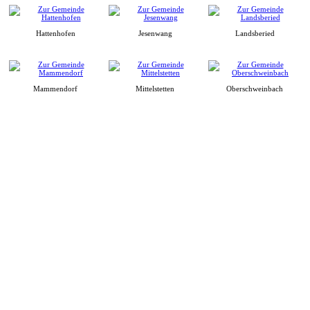
Hattenhofen
Jesenwang
Landsberied
Mammendorf
Mittelstetten
Oberschweinbach