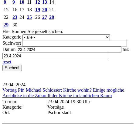
8
9
10
11
12
13
14
15
16
17
18
19
20
21
22
23
24
25
26
27
28
29
30
Hier können Sie gezielt suchen:
Kategorie
Suchwort
Datum
bis:
reset
23.04.
2024
Vortrag Pfr. Michael Schlosser; Kirche wohin? Einige mögliche
Ausblicke in die Zukunft der Kirche im ländlichen Raum
Termin:
23.04.2024 19:30 Uhr
Kategorie:
Vorträge
Ort:
Pschorrstadl