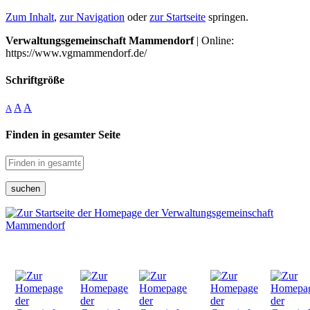
Zum Inhalt
,
zur Navigation
oder
zur Startseite
springen.
Verwaltungsgemeinschaft Mammendorf
| Online:
https://www.vgmammendorf.de/
Schriftgröße
A
A
A
Finden in gesamter Seite
suchen