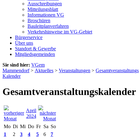
Ausschreibungen
Mitteilungsblatt
Informationen VG
Broschüren
Bauleitplanverfahren
Verkehrshinweise im VG-Gebiet
Bürgerservice
Über uns
Standort & Gewerbe
Mitgliedsgemeinden
Sie sind hier:
VGem
Mammendorf
>
Aktuelles
>
Veranstaltungen
>
Gesamtveranstaltungs
Kalender
Gesamtveranstaltungskalender
April
2024
Mo
Di
Mi
Do
Fr
Sa
So
1
2
3
4
5
6
7