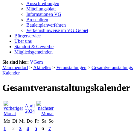
Ausschreibungen
Mitteilungsblatt
Informationen VG
Broschüren
Bauleitplanverfahren
Verkehrshinweise im VG-Gebiet
Bürgerservice
Über uns
Standort & Gewerbe
Mitgliedsgemeinden
Sie sind hier:
VGem
Mammendorf
>
Aktuelles
>
Veranstaltungen
>
Gesamtveranstaltungs
Kalender
Gesamtveranstaltungskalender
April
2024
Mo
Di
Mi
Do
Fr
Sa
So
1
2
3
4
5
6
7