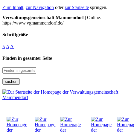
Zum Inhalt
,
zur Navigation
oder
zur Startseite
springen.
Verwaltungsgemeinschaft Mammendorf
| Online:
https://www.vgmammendorf.de/
Schriftgröße
A
A
A
Finden in gesamter Seite
suchen