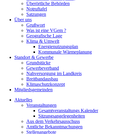
Überörtliche Behörden
Notruftafel
Satzungen
Über uns
Grußwort
Was ist eine VGem ?
Geografische Lage
Klima & Umwelt
Energienutzungsplan
Kommunale Wärmeplanung
Standort & Gewerbe
Grundstücke
Gewerbeverband
Nahversorgung im Landkreis
Breitbandausbau
Klimaschutzkonzept
Mitgliedsgemeinden
Aktuelles
Veranstaltungen
Gesamtveranstaltungs Kalender
Sitzungsangelegenheiten
Aus dem Verkehrsausschuss
Amtliche Bekanntmachungen
Stellenangebote