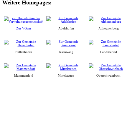
Weitere Homepages:
Zur VGem
Adelshofen
Althegnenberg
Hattenhofen
Jesenwang
Landsberied
Mammendorf
Mittelstetten
Oberschweinbach