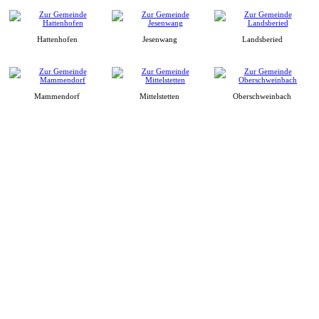
Hattenhofen
Jesenwang
Landsberied
Mammendorf
Mittelstetten
Oberschweinbach