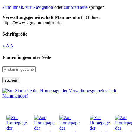
Zum Inhalt
,
zur Navigation
oder
zur Startseite
springen.
Verwaltungsgemeinschaft Mammendorf
| Online:
https://www.vgmammendorf.de/
Schriftgröße
A
A
A
Finden in gesamter Seite
suchen