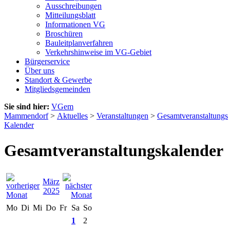
Ausschreibungen
Mitteilungsblatt
Informationen VG
Broschüren
Bauleitplanverfahren
Verkehrshinweise im VG-Gebiet
Bürgerservice
Über uns
Standort & Gewerbe
Mitgliedsgemeinden
Sie sind hier:
VGem
Mammendorf
>
Aktuelles
>
Veranstaltungen
>
Gesamtveranstaltungs
Kalender
Gesamtveranstaltungskalender
März
2025
Mo
Di
Mi
Do
Fr
Sa
So
1
2