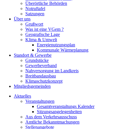
Überörtliche Behörden
Notruftafel
Satzungen
Über uns
Grußwort
Was ist eine VGem ?
Geografische Lage
Klima & Umwelt
Energienutzungsplan
Kommunale Wärmeplanung
Standort & Gewerbe
Grundstücke
Gewerbeverband
Nahversorgung im Landkreis
Breitbandausbau
Klimaschutzkonzept
Mitgliedsgemeinden
Aktuelles
Veranstaltungen
Gesamtveranstaltungs Kalender
Sitzungsangelegenheiten
Aus dem Verkehrsausschuss
Amtliche Bekanntmachungen
Stellenangebote