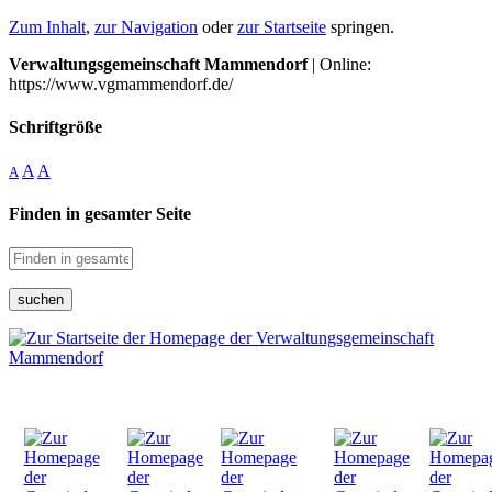
Zum Inhalt
,
zur Navigation
oder
zur Startseite
springen.
Verwaltungsgemeinschaft Mammendorf
| Online:
https://www.vgmammendorf.de/
Schriftgröße
A
A
A
Finden in gesamter Seite
suchen