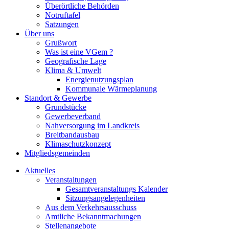
Überörtliche Behörden
Notruftafel
Satzungen
Über uns
Grußwort
Was ist eine VGem ?
Geografische Lage
Klima & Umwelt
Energienutzungsplan
Kommunale Wärmeplanung
Standort & Gewerbe
Grundstücke
Gewerbeverband
Nahversorgung im Landkreis
Breitbandausbau
Klimaschutzkonzept
Mitgliedsgemeinden
Aktuelles
Veranstaltungen
Gesamtveranstaltungs Kalender
Sitzungsangelegenheiten
Aus dem Verkehrsausschuss
Amtliche Bekanntmachungen
Stellenangebote