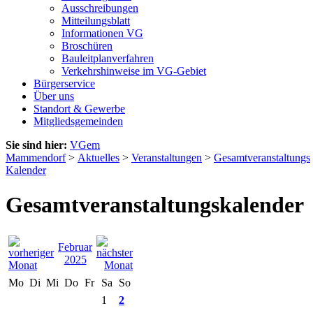
Ausschreibungen
Mitteilungsblatt
Informationen VG
Broschüren
Bauleitplanverfahren
Verkehrshinweise im VG-Gebiet
Bürgerservice
Über uns
Standort & Gewerbe
Mitgliedsgemeinden
Sie sind hier:
VGem
Mammendorf
>
Aktuelles
>
Veranstaltungen
>
Gesamtveranstaltungs
Kalender
Gesamtveranstaltungskalender
Februar
2025
Mo
Di
Mi
Do
Fr
Sa
So
1
2