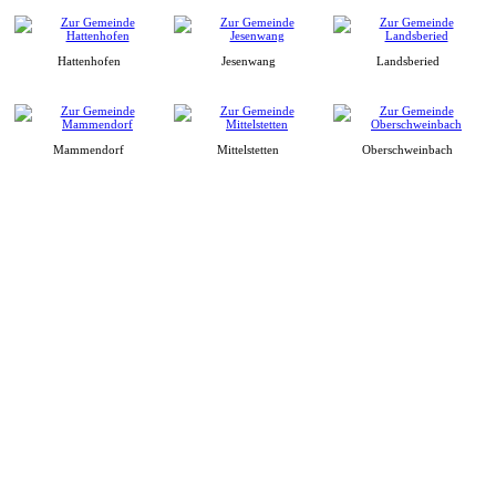
Hattenhofen
Jesenwang
Landsberied
Mammendorf
Mittelstetten
Oberschweinbach