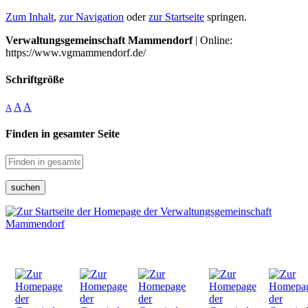
Zum Inhalt
,
zur Navigation
oder
zur Startseite
springen.
Verwaltungsgemeinschaft Mammendorf
| Online:
https://www.vgmammendorf.de/
Schriftgröße
A
A
A
Finden in gesamter Seite
suchen