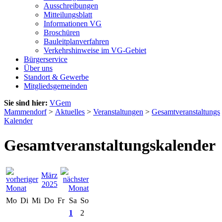
Ausschreibungen
Mitteilungsblatt
Informationen VG
Broschüren
Bauleitplanverfahren
Verkehrshinweise im VG-Gebiet
Bürgerservice
Über uns
Standort & Gewerbe
Mitgliedsgemeinden
Sie sind hier:
VGem
Mammendorf
>
Aktuelles
>
Veranstaltungen
>
Gesamtveranstaltungs
Kalender
Gesamtveranstaltungskalender
März
2025
Mo
Di
Mi
Do
Fr
Sa
So
1
2