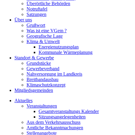
Überörtliche Behörden
Notruftafel
Satzungen
Über uns
Grußwort
Was ist eine VGem ?
Geografische Lage
Klima & Umwelt
Energienutzungsplan
Kommunale Wärmeplanung
Standort & Gewerbe
Grundstücke
Gewerbeverband
Nahversorgung im Landkreis
Breitbandausbau
Klimaschutzkonzept
Mitgliedsgemeinden
Aktuelles
Veranstaltungen
Gesamtveranstaltungs Kalender
Sitzungsangelegenheiten
Aus dem Verkehrsausschuss
Amtliche Bekanntmachungen
Stellenangebote