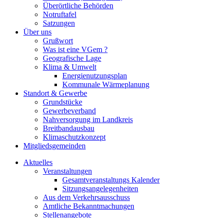
Überörtliche Behörden
Notruftafel
Satzungen
Über uns
Grußwort
Was ist eine VGem ?
Geografische Lage
Klima & Umwelt
Energienutzungsplan
Kommunale Wärmeplanung
Standort & Gewerbe
Grundstücke
Gewerbeverband
Nahversorgung im Landkreis
Breitbandausbau
Klimaschutzkonzept
Mitgliedsgemeinden
Aktuelles
Veranstaltungen
Gesamtveranstaltungs Kalender
Sitzungsangelegenheiten
Aus dem Verkehrsausschuss
Amtliche Bekanntmachungen
Stellenangebote