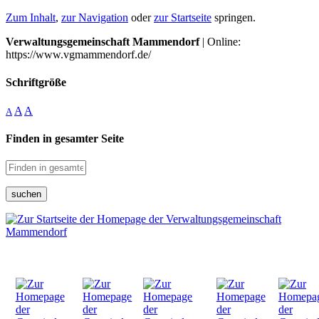
Zum Inhalt
,
zur Navigation
oder
zur Startseite
springen.
Verwaltungsgemeinschaft Mammendorf
| Online:
https://www.vgmammendorf.de/
Schriftgröße
A
A
A
Finden in gesamter Seite
suchen