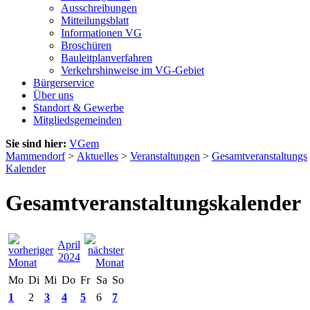
Ausschreibungen
Mitteilungsblatt
Informationen VG
Broschüren
Bauleitplanverfahren
Verkehrshinweise im VG-Gebiet
Bürgerservice
Über uns
Standort & Gewerbe
Mitgliedsgemeinden
Sie sind hier:
VGem
Mammendorf
>
Aktuelles
>
Veranstaltungen
>
Gesamtveranstaltungs
Kalender
Gesamtveranstaltungskalender
April
2024
Mo
Di
Mi
Do
Fr
Sa
So
1
2
3
4
5
6
7