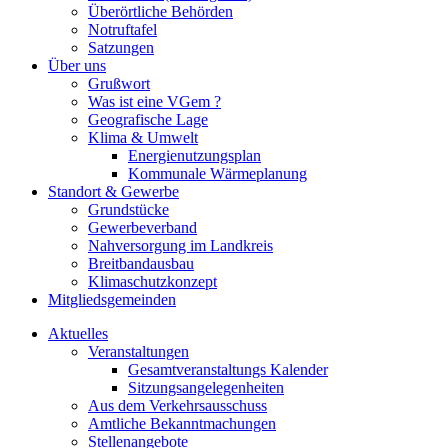
Überörtliche Behörden
Notruftafel
Satzungen
Über uns
Grußwort
Was ist eine VGem ?
Geografische Lage
Klima & Umwelt
Energienutzungsplan
Kommunale Wärmeplanung
Standort & Gewerbe
Grundstücke
Gewerbeverband
Nahversorgung im Landkreis
Breitbandausbau
Klimaschutzkonzept
Mitgliedsgemeinden
Aktuelles
Veranstaltungen
Gesamtveranstaltungs Kalender
Sitzungsangelegenheiten
Aus dem Verkehrsausschuss
Amtliche Bekanntmachungen
Stellenangebote