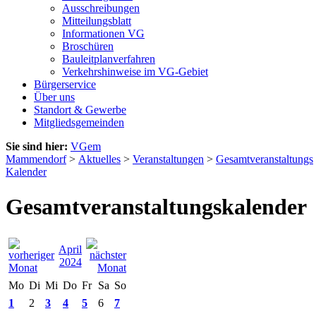
Ausschreibungen
Mitteilungsblatt
Informationen VG
Broschüren
Bauleitplanverfahren
Verkehrshinweise im VG-Gebiet
Bürgerservice
Über uns
Standort & Gewerbe
Mitgliedsgemeinden
Sie sind hier:
VGem
Mammendorf
>
Aktuelles
>
Veranstaltungen
>
Gesamtveranstaltungs
Kalender
Gesamtveranstaltungskalender
April
2024
Mo
Di
Mi
Do
Fr
Sa
So
1
2
3
4
5
6
7