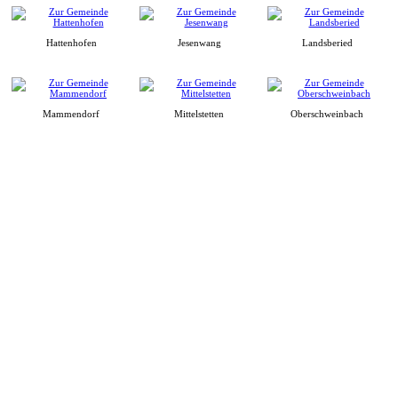
Hattenhofen
Jesenwang
Landsberied
Mammendorf
Mittelstetten
Oberschweinbach