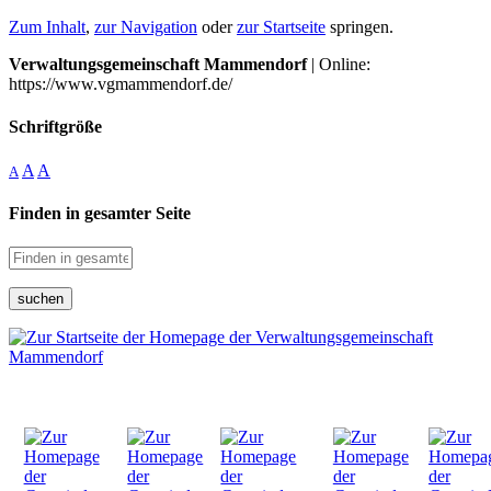
Zum Inhalt
,
zur Navigation
oder
zur Startseite
springen.
Verwaltungsgemeinschaft Mammendorf
| Online:
https://www.vgmammendorf.de/
Schriftgröße
A
A
A
Finden in gesamter Seite
suchen