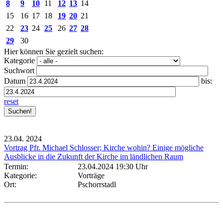
8
9
10
11
12
13
14
15
16
17
18
19
20
21
22
23
24
25
26
27
28
29
30
Hier können Sie gezielt suchen:
Kategorie
Suchwort
Datum
bis:
reset
23.04.
2024
Vortrag Pfr. Michael Schlosser; Kirche wohin? Einige mögliche
Ausblicke in die Zukunft der Kirche im ländlichen Raum
Termin:
23.04.2024 19:30 Uhr
Kategorie:
Vorträge
Ort:
Pschorrstadl