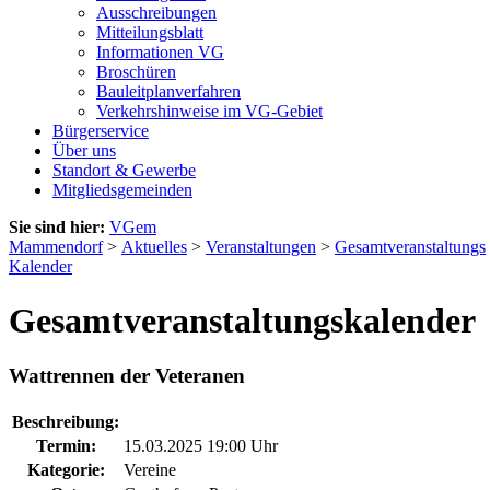
Ausschreibungen
Mitteilungsblatt
Informationen VG
Broschüren
Bauleitplanverfahren
Verkehrshinweise im VG-Gebiet
Bürgerservice
Über uns
Standort & Gewerbe
Mitgliedsgemeinden
Sie sind hier:
VGem
Mammendorf
>
Aktuelles
>
Veranstaltungen
>
Gesamtveranstaltungs
Kalender
Gesamtveranstaltungskalender
Wattrennen der Veteranen
Beschreibung:
Termin:
15.03.2025 19:00 Uhr
Kategorie:
Vereine