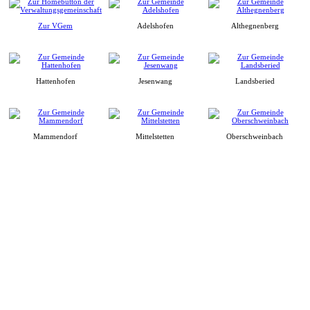
Zur VGem
Adelshofen
Althegnenberg
Hattenhofen
Jesenwang
Landsberied
Mammendorf
Mittelstetten
Oberschweinbach