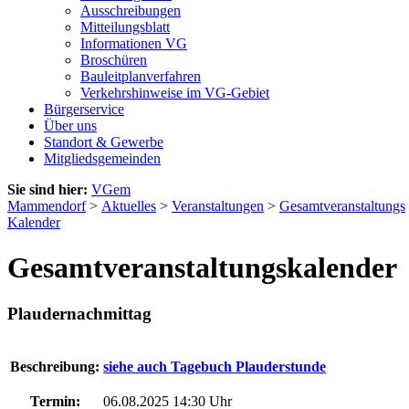
Ausschreibungen
Mitteilungsblatt
Informationen VG
Broschüren
Bauleitplanverfahren
Verkehrshinweise im VG-Gebiet
Bürgerservice
Über uns
Standort & Gewerbe
Mitgliedsgemeinden
Sie sind hier:
VGem
Mammendorf
>
Aktuelles
>
Veranstaltungen
>
Gesamtveranstaltungs
Kalender
Gesamtveranstaltungskalender
Plaudernachmittag
Beschreibung:
siehe auch Tagebuch Plauderstunde
Termin:
06.08.2025 14:30 Uhr