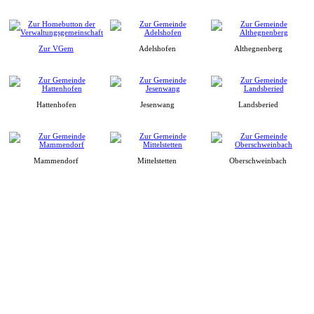
Zur VGem
Adelshofen
Althegnenberg
Hattenhofen
Jesenwang
Landsberied
Mammendorf
Mittelstetten
Oberschweinbach