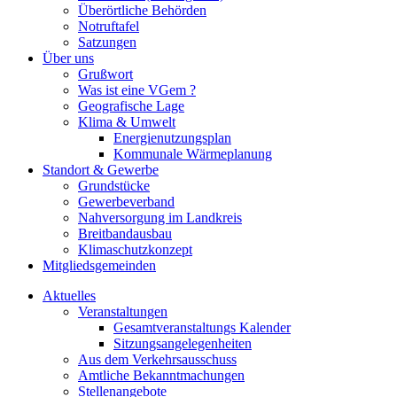
Überörtliche Behörden
Notruftafel
Satzungen
Über uns
Grußwort
Was ist eine VGem ?
Geografische Lage
Klima & Umwelt
Energienutzungsplan
Kommunale Wärmeplanung
Standort & Gewerbe
Grundstücke
Gewerbeverband
Nahversorgung im Landkreis
Breitbandausbau
Klimaschutzkonzept
Mitgliedsgemeinden
Aktuelles
Veranstaltungen
Gesamtveranstaltungs Kalender
Sitzungsangelegenheiten
Aus dem Verkehrsausschuss
Amtliche Bekanntmachungen
Stellenangebote