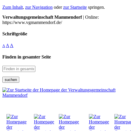
Zum Inhalt
,
zur Navigation
oder
zur Startseite
springen.
Verwaltungsgemeinschaft Mammendorf
| Online:
https://www.vgmammendorf.de/
Schriftgröße
A
A
A
Finden in gesamter Seite
suchen