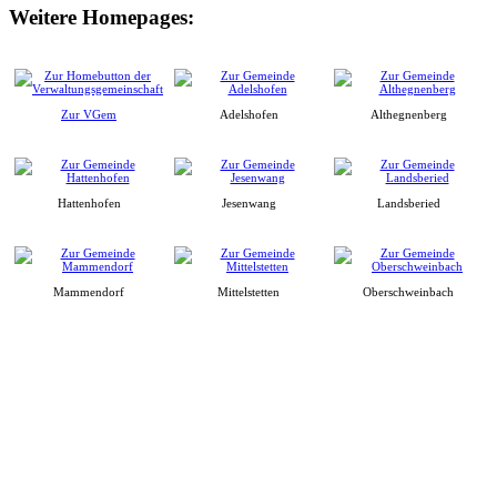
Weitere Homepages:
Zur VGem
Adelshofen
Althegnenberg
Hattenhofen
Jesenwang
Landsberied
Mammendorf
Mittelstetten
Oberschweinbach