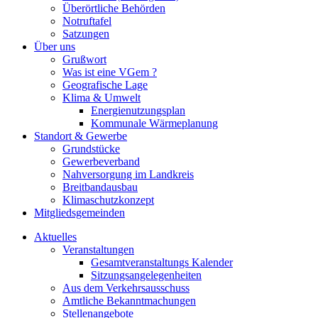
Überörtliche Behörden
Notruftafel
Satzungen
Über uns
Grußwort
Was ist eine VGem ?
Geografische Lage
Klima & Umwelt
Energienutzungsplan
Kommunale Wärmeplanung
Standort & Gewerbe
Grundstücke
Gewerbeverband
Nahversorgung im Landkreis
Breitbandausbau
Klimaschutzkonzept
Mitgliedsgemeinden
Aktuelles
Veranstaltungen
Gesamtveranstaltungs Kalender
Sitzungsangelegenheiten
Aus dem Verkehrsausschuss
Amtliche Bekanntmachungen
Stellenangebote