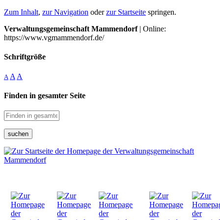
Zum Inhalt
,
zur Navigation
oder
zur Startseite
springen.
Verwaltungsgemeinschaft Mammendorf
| Online:
https://www.vgmammendorf.de/
Schriftgröße
A
A
A
Finden in gesamter Seite
suchen