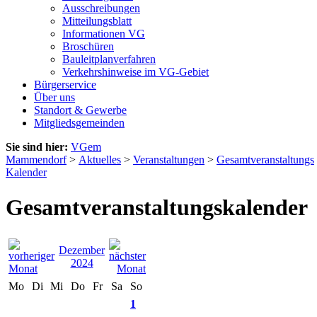
Ausschreibungen
Mitteilungsblatt
Informationen VG
Broschüren
Bauleitplanverfahren
Verkehrshinweise im VG-Gebiet
Bürgerservice
Über uns
Standort & Gewerbe
Mitgliedsgemeinden
Sie sind hier:
VGem
Mammendorf
>
Aktuelles
>
Veranstaltungen
>
Gesamtveranstaltungs
Kalender
Gesamtveranstaltungskalender
Dezember
2024
Mo
Di
Mi
Do
Fr
Sa
So
1