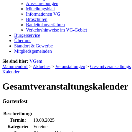
Ausschreibungen
Mitteilungsblatt
Informationen VG
Broschüren
Bauleitplanverfahren
Verkehrshinweise im VG-Gebiet
Bürgerservice
Über uns
Standort & Gewerbe
Mitgliedsgemeinden
Sie sind hier:
VGem
Mammendorf
>
Aktuelles
>
Veranstaltungen
>
Gesamtveranstaltungs
Kalender
Gesamtveranstaltungskalender
Gartenfest
Beschreibung:
Termin:
10.08.2025
Kategorie:
Vereine