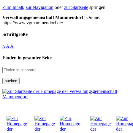
Zum Inhalt
,
zur Navigation
oder
zur Startseite
springen.
Verwaltungsgemeinschaft Mammendorf
| Online:
https://www.vgmammendorf.de/
Schriftgröße
A
A
A
Finden in gesamter Seite
suchen