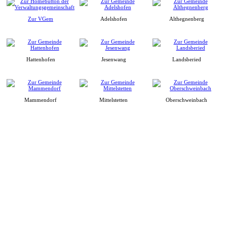
Zur VGem
Adelshofen
Althegnenberg
Hattenhofen
Jesenwang
Landsberied
Mammendorf
Mittelstetten
Oberschweinbach