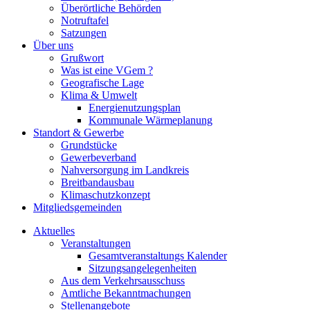
Überörtliche Behörden
Notruftafel
Satzungen
Über uns
Grußwort
Was ist eine VGem ?
Geografische Lage
Klima & Umwelt
Energienutzungsplan
Kommunale Wärmeplanung
Standort & Gewerbe
Grundstücke
Gewerbeverband
Nahversorgung im Landkreis
Breitbandausbau
Klimaschutzkonzept
Mitgliedsgemeinden
Aktuelles
Veranstaltungen
Gesamtveranstaltungs Kalender
Sitzungsangelegenheiten
Aus dem Verkehrsausschuss
Amtliche Bekanntmachungen
Stellenangebote