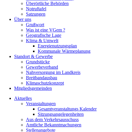
Überörtliche Behörden
Notruftafel
Satzungen
Über uns
Grußwort
Was ist eine VGem ?
Geografische Lage
Klima & Umwelt
Energienutzungsplan
Kommunale Wärmeplanung
Standort & Gewerbe
Grundstücke
Gewerbeverband
Nahversorgung im Landkreis
Breitbandausbau
Klimaschutzkonzept
Mitgliedsgemeinden
Aktuelles
Veranstaltungen
Gesamtveranstaltungs Kalender
Sitzungsangelegenheiten
Aus dem Verkehrsausschuss
Amtliche Bekanntmachungen
Stellenangebote