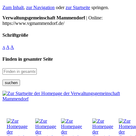
Zum Inhalt
,
zur Navigation
oder
zur Startseite
springen.
Verwaltungsgemeinschaft Mammendorf
| Online:
https://www.vgmammendorf.de/
Schriftgröße
A
A
A
Finden in gesamter Seite
suchen