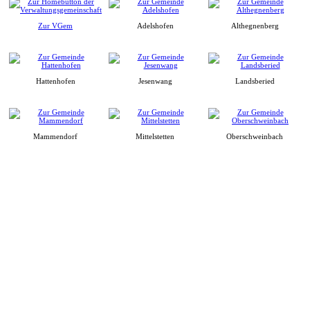
Zur VGem
Adelshofen
Althegnenberg
Hattenhofen
Jesenwang
Landsberied
Mammendorf
Mittelstetten
Oberschweinbach