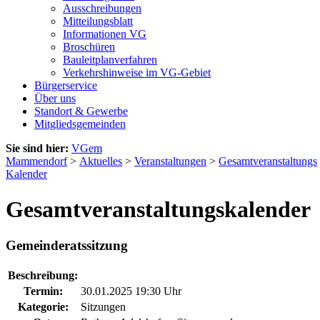
Ausschreibungen
Mitteilungsblatt
Informationen VG
Broschüren
Bauleitplanverfahren
Verkehrshinweise im VG-Gebiet
Bürgerservice
Über uns
Standort & Gewerbe
Mitgliedsgemeinden
Sie sind hier:
VGem
Mammendorf
>
Aktuelles
>
Veranstaltungen
>
Gesamtveranstaltungs
Kalender
Gesamtveranstaltungskalender
Gemeinderatssitzung
Beschreibung:
Termin:
30.01.2025 19:30 Uhr
Kategorie:
Sitzungen