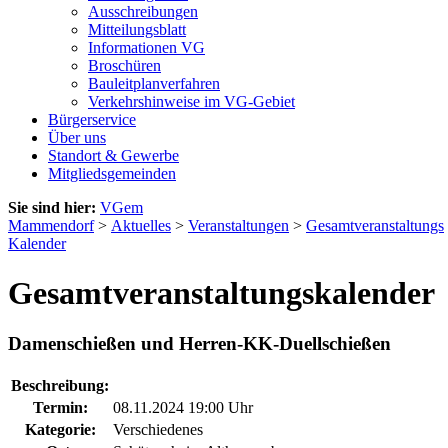
Ausschreibungen
Mitteilungsblatt
Informationen VG
Broschüren
Bauleitplanverfahren
Verkehrshinweise im VG-Gebiet
Bürgerservice
Über uns
Standort & Gewerbe
Mitgliedsgemeinden
Sie sind hier:
VGem
Mammendorf
>
Aktuelles
>
Veranstaltungen
>
Gesamtveranstaltungs
Kalender
Gesamtveranstaltungskalender
Damenschießen und Herren-KK-Duellschießen
Beschreibung:
Termin:
08.11.2024 19:00 Uhr
Kategorie:
Verschiedenes