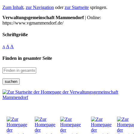
Zum Inhalt
,
zur Navigation
oder
zur Startseite
springen.
Verwaltungsgemeinschaft Mammendorf
| Online:
https://www.vgmammendorf.de/
Schriftgröße
A
A
A
Finden in gesamter Seite
suchen