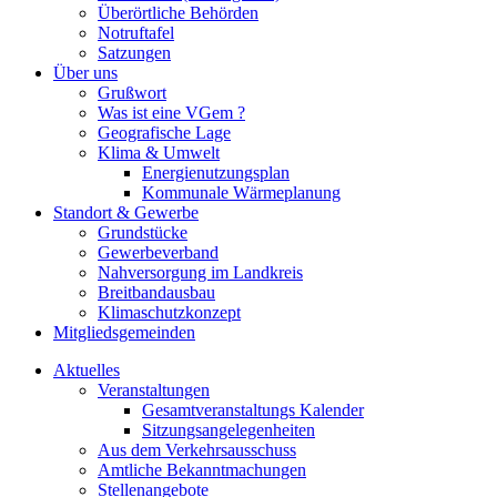
Überörtliche Behörden
Notruftafel
Satzungen
Über uns
Grußwort
Was ist eine VGem ?
Geografische Lage
Klima & Umwelt
Energienutzungsplan
Kommunale Wärmeplanung
Standort & Gewerbe
Grundstücke
Gewerbeverband
Nahversorgung im Landkreis
Breitbandausbau
Klimaschutzkonzept
Mitgliedsgemeinden
Aktuelles
Veranstaltungen
Gesamtveranstaltungs Kalender
Sitzungsangelegenheiten
Aus dem Verkehrsausschuss
Amtliche Bekanntmachungen
Stellenangebote