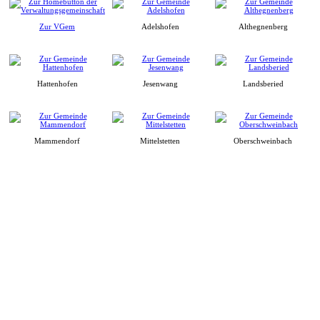
Zur VGem
Adelshofen
Althegnenberg
Hattenhofen
Jesenwang
Landsberied
Mammendorf
Mittelstetten
Oberschweinbach