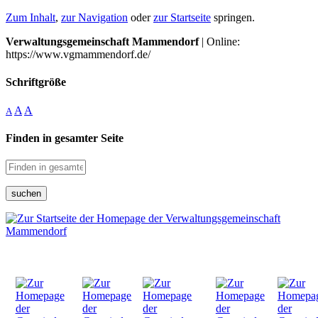
Zum Inhalt
,
zur Navigation
oder
zur Startseite
springen.
Verwaltungsgemeinschaft Mammendorf
| Online:
https://www.vgmammendorf.de/
Schriftgröße
A
A
A
Finden in gesamter Seite
suchen