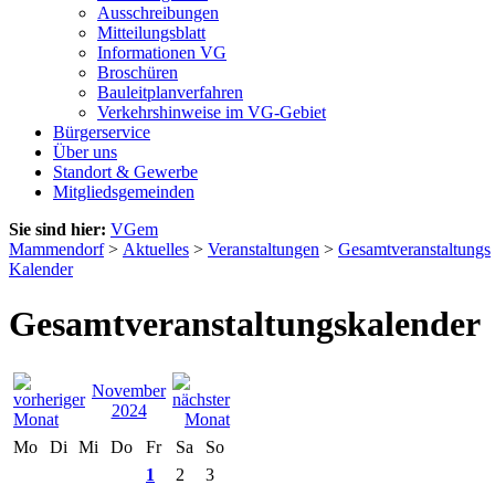
Ausschreibungen
Mitteilungsblatt
Informationen VG
Broschüren
Bauleitplanverfahren
Verkehrshinweise im VG-Gebiet
Bürgerservice
Über uns
Standort & Gewerbe
Mitgliedsgemeinden
Sie sind hier:
VGem
Mammendorf
>
Aktuelles
>
Veranstaltungen
>
Gesamtveranstaltungs
Kalender
Gesamtveranstaltungskalender
November
2024
Mo
Di
Mi
Do
Fr
Sa
So
1
2
3