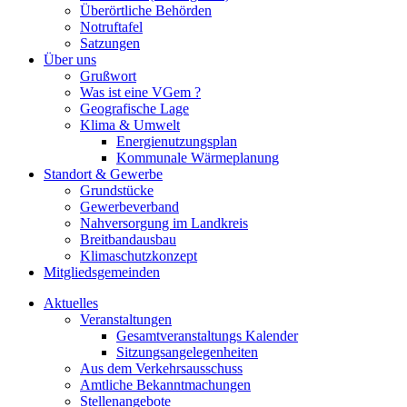
Überörtliche Behörden
Notruftafel
Satzungen
Über uns
Grußwort
Was ist eine VGem ?
Geografische Lage
Klima & Umwelt
Energienutzungsplan
Kommunale Wärmeplanung
Standort & Gewerbe
Grundstücke
Gewerbeverband
Nahversorgung im Landkreis
Breitbandausbau
Klimaschutzkonzept
Mitgliedsgemeinden
Aktuelles
Veranstaltungen
Gesamtveranstaltungs Kalender
Sitzungsangelegenheiten
Aus dem Verkehrsausschuss
Amtliche Bekanntmachungen
Stellenangebote