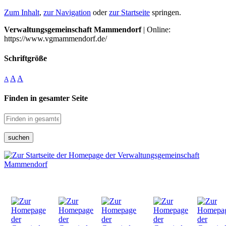
Zum Inhalt
,
zur Navigation
oder
zur Startseite
springen.
Verwaltungsgemeinschaft Mammendorf
| Online:
https://www.vgmammendorf.de/
Schriftgröße
A
A
A
Finden in gesamter Seite
suchen