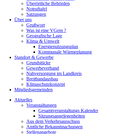
Überörtliche Behörden
Notruftafel
Satzungen
Über uns
Grußwort
Was ist eine VGem ?
Geografische Lage
Klima & Umwelt
Energienutzungsplan
Kommunale Wärmeplanung
Standort & Gewerbe
Grundstücke
Gewerbeverband
Nahversorgung im Landkreis
Breitbandausbau
Klimaschutzkonzept
Mitgliedsgemeinden
Aktuelles
Veranstaltungen
Gesamtveranstaltungs Kalender
Sitzungsangelegenheiten
Aus dem Verkehrsausschuss
Amtliche Bekanntmachungen
Stellenangebote