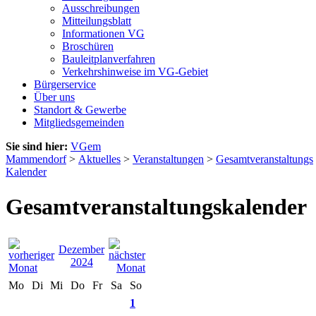
Ausschreibungen
Mitteilungsblatt
Informationen VG
Broschüren
Bauleitplanverfahren
Verkehrshinweise im VG-Gebiet
Bürgerservice
Über uns
Standort & Gewerbe
Mitgliedsgemeinden
Sie sind hier:
VGem
Mammendorf
>
Aktuelles
>
Veranstaltungen
>
Gesamtveranstaltungs
Kalender
Gesamtveranstaltungskalender
Dezember
2024
Mo
Di
Mi
Do
Fr
Sa
So
1