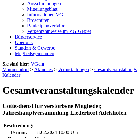
Ausschreibungen
Mitteilungsblatt
Informationen VG
Broschüren
Bauleitplanverfahren
Verkehrshinweise im VG-Gebiet
Bürgerservice
Über uns
Standort & Gewerbe
Mitgliedsgemeinden
Sie sind hier:
VGem
Mammendorf
>
Aktuelles
>
Veranstaltungen
>
Gesamtveranstaltungs
Kalender
Gesamtveranstaltungskalender
Gottesdienst für verstorbene Mitglieder,
Jahreshauptversammlung Liederhort Adelshofen
Beschreibung:
Termin:
18.02.2024 10:00 Uhr