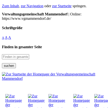
Zum Inhalt
,
zur Navigation
oder
zur Startseite
springen.
Verwaltungsgemeinschaft Mammendorf
| Online:
https://www.vgmammendorf.de/
Schriftgröße
A
A
A
Finden in gesamter Seite
suchen