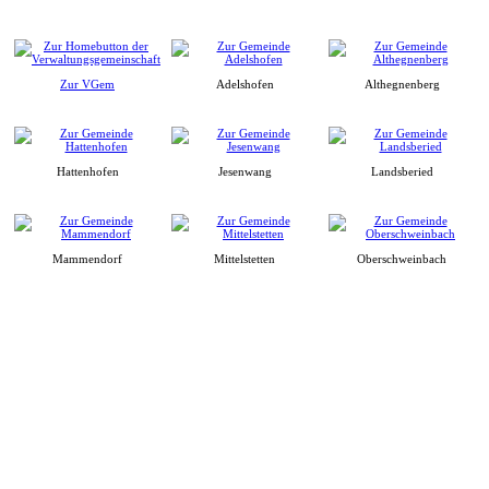
Zur VGem
Adelshofen
Althegnenberg
Hattenhofen
Jesenwang
Landsberied
Mammendorf
Mittelstetten
Oberschweinbach