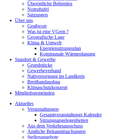
Überörtliche Behörden
Notruftafel
Satzungen
Über uns
Grußwort
Was ist eine VGem ?
Geografische Lage
Klima & Umwelt
Energienutzungsplan
Kommunale Wärmeplanung
Standort & Gewerbe
Grundstücke
Gewerbeverband
Nahversorgung im Landkreis
Breitbandausbau
Klimaschutzkonzept
Mitgliedsgemeinden
Aktuelles
Veranstaltungen
Gesamtveranstaltungs Kalender
Sitzungsangelegenheiten
Aus dem Verkehrsausschuss
Amtliche Bekanntmachungen
Stellenangebote