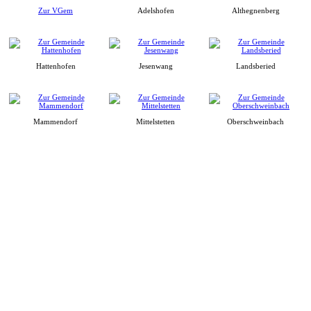
Zur VGem
Adelshofen
Althegnenberg
Hattenhofen
Jesenwang
Landsberied
Mammendorf
Mittelstetten
Oberschweinbach