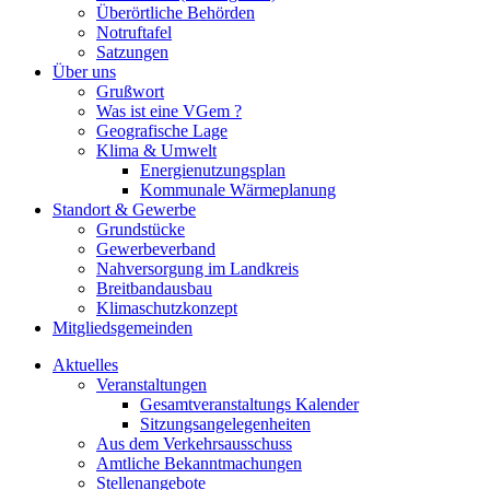
Überörtliche Behörden
Notruftafel
Satzungen
Über uns
Grußwort
Was ist eine VGem ?
Geografische Lage
Klima & Umwelt
Energienutzungsplan
Kommunale Wärmeplanung
Standort & Gewerbe
Grundstücke
Gewerbeverband
Nahversorgung im Landkreis
Breitbandausbau
Klimaschutzkonzept
Mitgliedsgemeinden
Aktuelles
Veranstaltungen
Gesamtveranstaltungs Kalender
Sitzungsangelegenheiten
Aus dem Verkehrsausschuss
Amtliche Bekanntmachungen
Stellenangebote