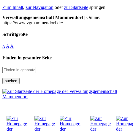
Zum Inhalt
,
zur Navigation
oder
zur Startseite
springen.
Verwaltungsgemeinschaft Mammendorf
| Online:
https://www.vgmammendorf.de/
Schriftgröße
A
A
A
Finden in gesamter Seite
suchen