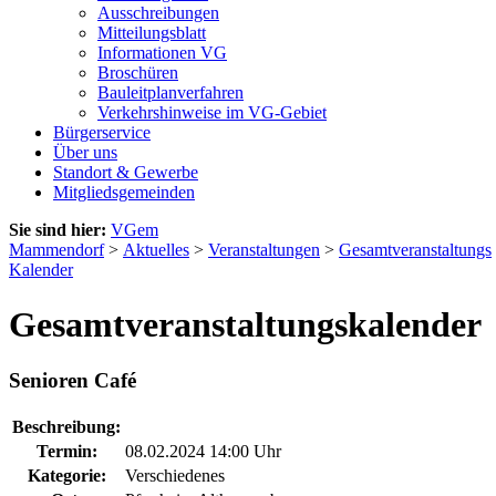
Ausschreibungen
Mitteilungsblatt
Informationen VG
Broschüren
Bauleitplanverfahren
Verkehrshinweise im VG-Gebiet
Bürgerservice
Über uns
Standort & Gewerbe
Mitgliedsgemeinden
Sie sind hier:
VGem
Mammendorf
>
Aktuelles
>
Veranstaltungen
>
Gesamtveranstaltungs
Kalender
Gesamtveranstaltungskalender
Senioren Café
Beschreibung:
Termin:
08.02.2024 14:00 Uhr
Kategorie:
Verschiedenes