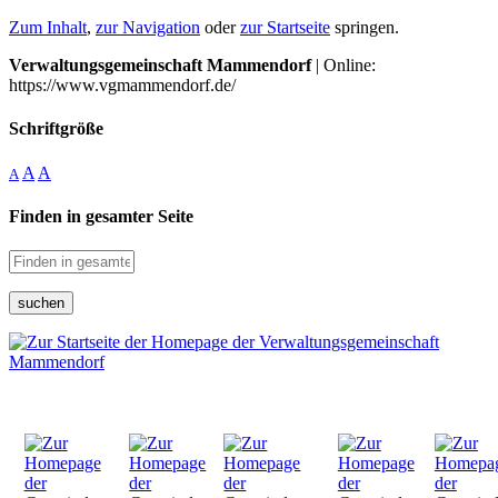
Zum Inhalt
,
zur Navigation
oder
zur Startseite
springen.
Verwaltungsgemeinschaft Mammendorf
| Online:
https://www.vgmammendorf.de/
Schriftgröße
A
A
A
Finden in gesamter Seite
suchen