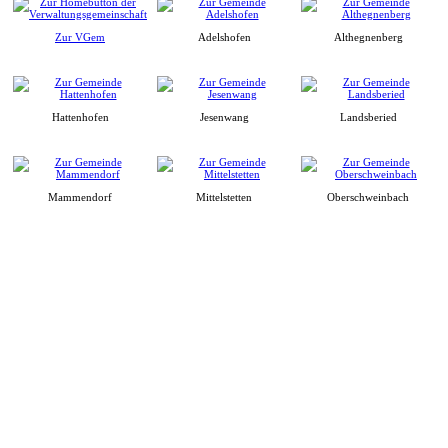
Zur VGem
Adelshofen
Althegnenberg
Hattenhofen
Jesenwang
Landsberied
Mammendorf
Mittelstetten
Oberschweinbach