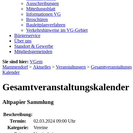
Ausschreibungen
Mitteilungsblatt
Informationen VG
Broschüren
Bauleitplanverfahren
Verkehrshinweise im VG-Gebiet
Bürgerservice
Über uns
Standort & Gewerbe
Mitgliedsgemeinden
Sie sind hier:
VGem
Mammendorf
>
Aktuelles
>
Veranstaltungen
>
Gesamtveranstaltungs
Kalender
Gesamtveranstaltungskalender
Altpapier Sammlung
Beschreibung:
Termin:
02.03.2024 09:00 Uhr
Kategorie:
Vereine