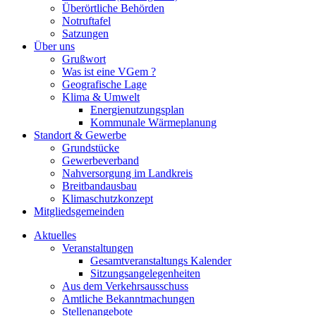
Überörtliche Behörden
Notruftafel
Satzungen
Über uns
Grußwort
Was ist eine VGem ?
Geografische Lage
Klima & Umwelt
Energienutzungsplan
Kommunale Wärmeplanung
Standort & Gewerbe
Grundstücke
Gewerbeverband
Nahversorgung im Landkreis
Breitbandausbau
Klimaschutzkonzept
Mitgliedsgemeinden
Aktuelles
Veranstaltungen
Gesamtveranstaltungs Kalender
Sitzungsangelegenheiten
Aus dem Verkehrsausschuss
Amtliche Bekanntmachungen
Stellenangebote