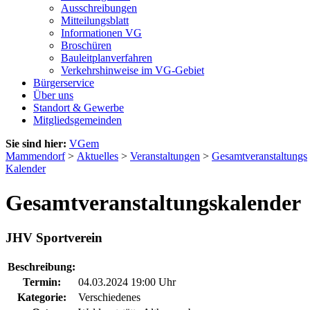
Ausschreibungen
Mitteilungsblatt
Informationen VG
Broschüren
Bauleitplanverfahren
Verkehrshinweise im VG-Gebiet
Bürgerservice
Über uns
Standort & Gewerbe
Mitgliedsgemeinden
Sie sind hier:
VGem
Mammendorf
>
Aktuelles
>
Veranstaltungen
>
Gesamtveranstaltungs
Kalender
Gesamtveranstaltungskalender
JHV Sportverein
Beschreibung:
Termin:
04.03.2024 19:00 Uhr
Kategorie:
Verschiedenes