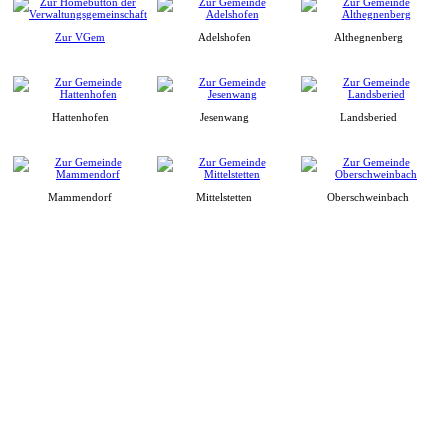
Zur VGem
Adelshofen
Althegnenberg
Hattenhofen
Jesenwang
Landsberied
Mammendorf
Mittelstetten
Oberschweinbach