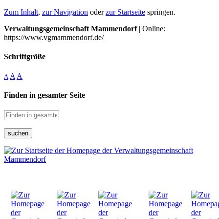
Zum Inhalt
,
zur Navigation
oder
zur Startseite
springen.
Verwaltungsgemeinschaft Mammendorf
| Online:
https://www.vgmammendorf.de/
Schriftgröße
A
A
A
Finden in gesamter Seite
suchen