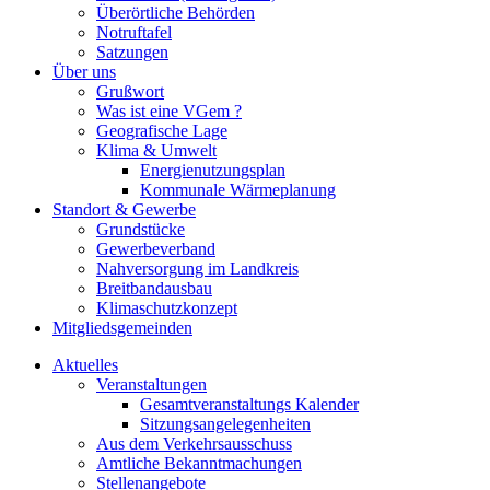
Überörtliche Behörden
Notruftafel
Satzungen
Über uns
Grußwort
Was ist eine VGem ?
Geografische Lage
Klima & Umwelt
Energienutzungsplan
Kommunale Wärmeplanung
Standort & Gewerbe
Grundstücke
Gewerbeverband
Nahversorgung im Landkreis
Breitbandausbau
Klimaschutzkonzept
Mitgliedsgemeinden
Aktuelles
Veranstaltungen
Gesamtveranstaltungs Kalender
Sitzungsangelegenheiten
Aus dem Verkehrsausschuss
Amtliche Bekanntmachungen
Stellenangebote