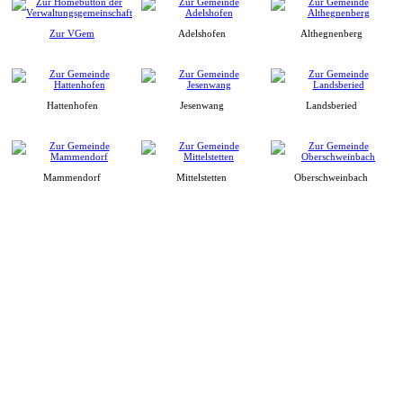
Zur VGem
Adelshofen
Althegnenberg
Hattenhofen
Jesenwang
Landsberied
Mammendorf
Mittelstetten
Oberschweinbach