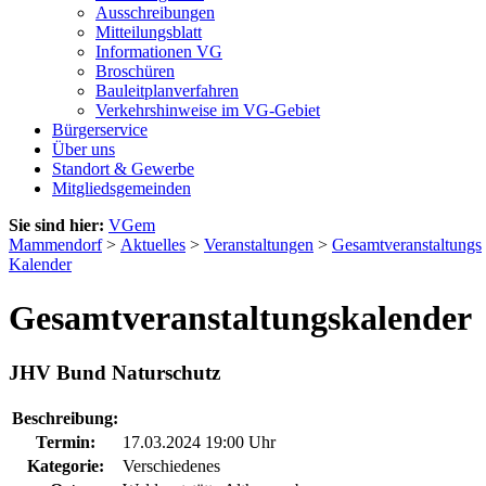
Ausschreibungen
Mitteilungsblatt
Informationen VG
Broschüren
Bauleitplanverfahren
Verkehrshinweise im VG-Gebiet
Bürgerservice
Über uns
Standort & Gewerbe
Mitgliedsgemeinden
Sie sind hier:
VGem
Mammendorf
>
Aktuelles
>
Veranstaltungen
>
Gesamtveranstaltungs
Kalender
Gesamtveranstaltungskalender
JHV Bund Naturschutz
Beschreibung:
Termin:
17.03.2024 19:00 Uhr
Kategorie:
Verschiedenes