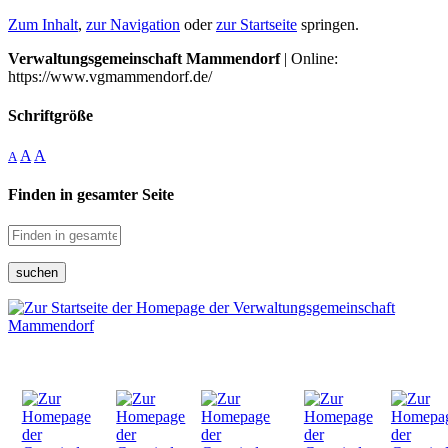
Zum Inhalt
,
zur Navigation
oder
zur Startseite
springen.
Verwaltungsgemeinschaft Mammendorf
| Online:
https://www.vgmammendorf.de/
Schriftgröße
A
A
A
Finden in gesamter Seite
suchen