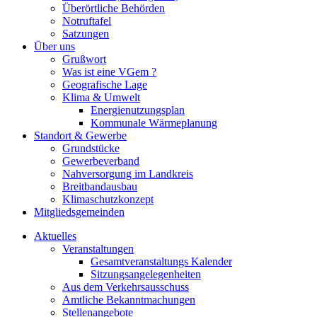
Überörtliche Behörden
Notruftafel
Satzungen
Über uns
Grußwort
Was ist eine VGem ?
Geografische Lage
Klima & Umwelt
Energienutzungsplan
Kommunale Wärmeplanung
Standort & Gewerbe
Grundstücke
Gewerbeverband
Nahversorgung im Landkreis
Breitbandausbau
Klimaschutzkonzept
Mitgliedsgemeinden
Aktuelles
Veranstaltungen
Gesamtveranstaltungs Kalender
Sitzungsangelegenheiten
Aus dem Verkehrsausschuss
Amtliche Bekanntmachungen
Stellenangebote