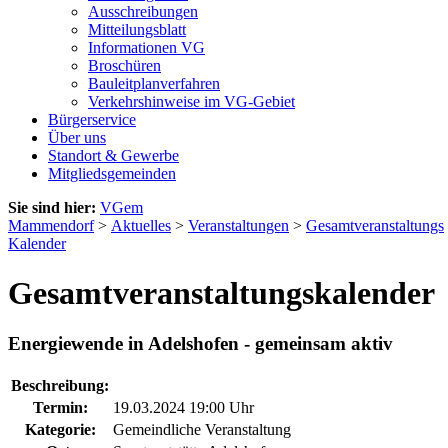
Ausschreibungen
Mitteilungsblatt
Informationen VG
Broschüren
Bauleitplanverfahren
Verkehrshinweise im VG-Gebiet
Bürgerservice
Über uns
Standort & Gewerbe
Mitgliedsgemeinden
Sie sind hier:
VGem
Mammendorf
>
Aktuelles
>
Veranstaltungen
>
Gesamtveranstaltungs
Kalender
Gesamtveranstaltungskalender
Energiewende in Adelshofen - gemeinsam aktiv
Beschreibung:
Termin:
19.03.2024 19:00 Uhr
Kategorie:
Gemeindliche Veranstaltung