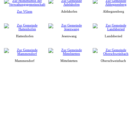
Zur VGem
Adelshofen
Althegnenberg
Hattenhofen
Jesenwang
Landsberied
Mammendorf
Mittelstetten
Oberschweinbach