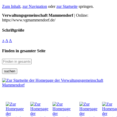
Zum Inhalt
,
zur Navigation
oder
zur Startseite
springen.
Verwaltungsgemeinschaft Mammendorf
| Online:
https://www.vgmammendorf.de/
Schriftgröße
A
A
A
Finden in gesamter Seite
suchen