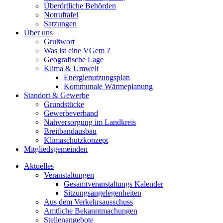
Überörtliche Behörden
Notruftafel
Satzungen
Über uns
Grußwort
Was ist eine VGem ?
Geografische Lage
Klima & Umwelt
Energienutzungsplan
Kommunale Wärmeplanung
Standort & Gewerbe
Grundstücke
Gewerbeverband
Nahversorgung im Landkreis
Breitbandausbau
Klimaschutzkonzept
Mitgliedsgemeinden
Aktuelles
Veranstaltungen
Gesamtveranstaltungs Kalender
Sitzungsangelegenheiten
Aus dem Verkehrsausschuss
Amtliche Bekanntmachungen
Stellenangebote