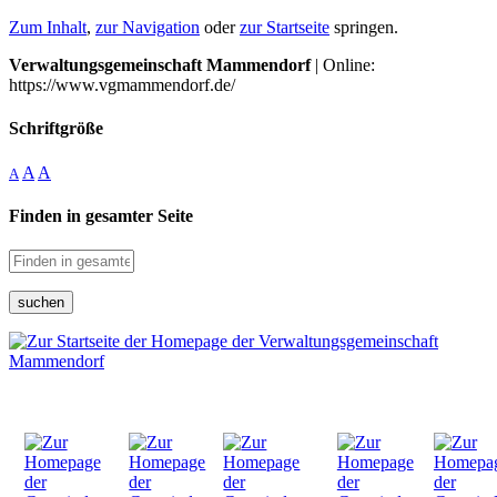
Zum Inhalt
,
zur Navigation
oder
zur Startseite
springen.
Verwaltungsgemeinschaft Mammendorf
| Online:
https://www.vgmammendorf.de/
Schriftgröße
A
A
A
Finden in gesamter Seite
suchen