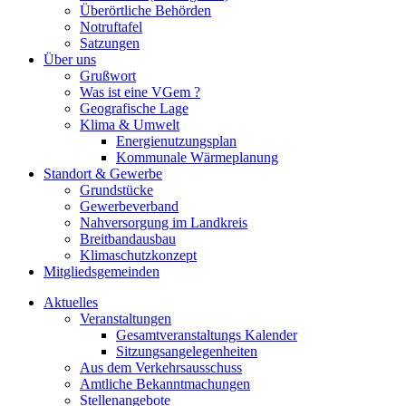
Überörtliche Behörden
Notruftafel
Satzungen
Über uns
Grußwort
Was ist eine VGem ?
Geografische Lage
Klima & Umwelt
Energienutzungsplan
Kommunale Wärmeplanung
Standort & Gewerbe
Grundstücke
Gewerbeverband
Nahversorgung im Landkreis
Breitbandausbau
Klimaschutzkonzept
Mitgliedsgemeinden
Aktuelles
Veranstaltungen
Gesamtveranstaltungs Kalender
Sitzungsangelegenheiten
Aus dem Verkehrsausschuss
Amtliche Bekanntmachungen
Stellenangebote