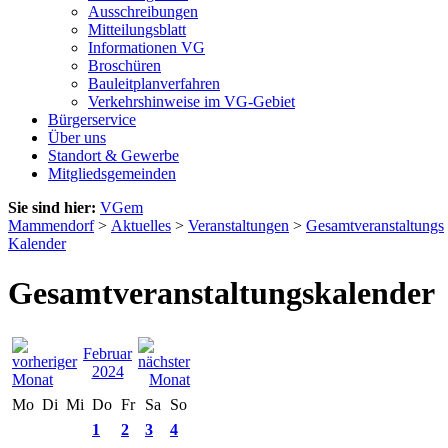
Ausschreibungen
Mitteilungsblatt
Informationen VG
Broschüren
Bauleitplanverfahren
Verkehrshinweise im VG-Gebiet
Bürgerservice
Über uns
Standort & Gewerbe
Mitgliedsgemeinden
Sie sind hier:
VGem
Mammendorf
>
Aktuelles
>
Veranstaltungen
>
Gesamtveranstaltungs
Kalender
Gesamtveranstaltungskalender
Februar
2024
Mo
Di
Mi
Do
Fr
Sa
So
1
2
3
4