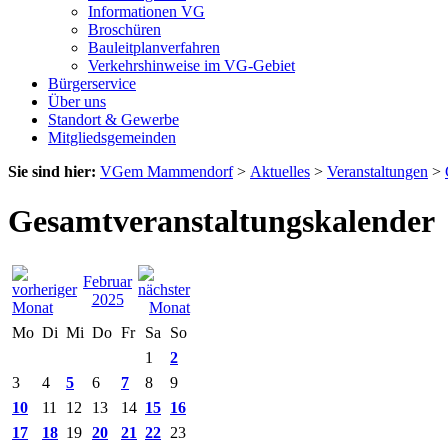
Informationen VG
Broschüren
Bauleitplanverfahren
Verkehrshinweise im VG-Gebiet
Bürgerservice
Über uns
Standort & Gewerbe
Mitgliedsgemeinden
Sie sind hier:
VGem Mammendorf
>
Aktuelles
>
Veranstaltungen
>
Gesamtveranstaltungskalender
Februar
2025
Mo
Di
Mi
Do
Fr
Sa
So
1
2
3
4
5
6
7
8
9
10
11
12
13
14
15
16
17
18
19
20
21
22
23