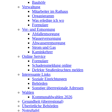
Bauhöfe
Verwaltung
Mitarbeiter im Rathaus
Organigramm
Was erledige ich wo
Formulare
Ver- und Entsorgung
Abfallentsorgung
Wasserversorgung
Abwasserentsorgung
Strom und Gas
Kaminkehrer
Online Service
Formulare
Schadensmeldung online
Defekte Straßenleuchten melden
Interessante Links
Soziale Einrichtungen
Behörden
Sonstige überregionale Adressen
Wahlen
Kommunahlwahlen 2026
Gesundheit (überregional)
Überörtliche Behörden
Notruftafel