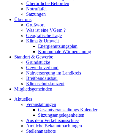
Überörtliche Behörden
Notruftafel
Satzungen
Über uns
Grußwort
Was ist eine VGem ?
Geografische Lage
Klima & Umwelt
Energienutzungsplan
Kommunale Wärmeplanung
Standort & Gewerbe
Grundstücke
Gewerbeverband
Nahversorgung im Landkreis
Breitbandausbau
Klimaschutzkonzept
Mitgliedsgemeinden
Aktuelles
Veranstaltungen
Gesamtveranstaltungs Kalender
Sitzungsangelegenheiten
Aus dem Verkehrsausschuss
Amtliche Bekanntmachungen
Stellenangebote