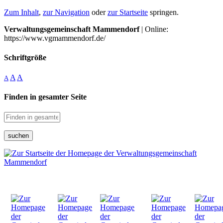
Zum Inhalt
,
zur Navigation
oder
zur Startseite
springen.
Verwaltungsgemeinschaft Mammendorf
| Online:
https://www.vgmammendorf.de/
Schriftgröße
A
A
A
Finden in gesamter Seite
suchen