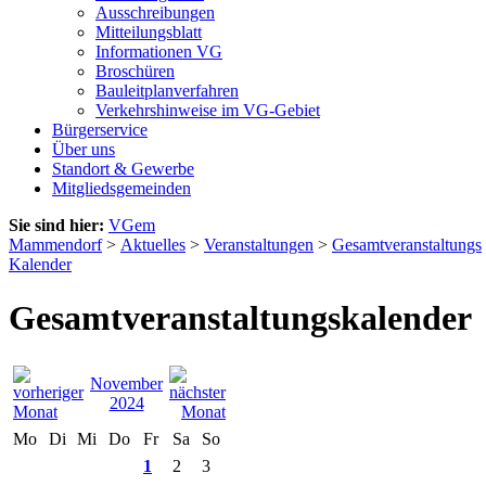
Ausschreibungen
Mitteilungsblatt
Informationen VG
Broschüren
Bauleitplanverfahren
Verkehrshinweise im VG-Gebiet
Bürgerservice
Über uns
Standort & Gewerbe
Mitgliedsgemeinden
Sie sind hier:
VGem
Mammendorf
>
Aktuelles
>
Veranstaltungen
>
Gesamtveranstaltungs
Kalender
Gesamtveranstaltungskalender
November
2024
Mo
Di
Mi
Do
Fr
Sa
So
1
2
3